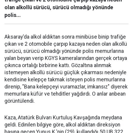
olan alkollü sürücü, sürücü olmadığı yönünde
polis...
Aksaray'da alkol aldıktan sonra minibüse binip trafiğe
çıkan ve 2 otomobile çarpıp kazaya neden olan alkollü
sürücü, sürücü olmadığı yönünde polis memurlarına
yalan beyan verip KGYS kameralarından gerçek ortaya
çıkınca ortalığı birbirine kattı. Gözaltına alınmak
istemeyen alkollü sürücü güçlük çıkarması nedeniyle
kendisine kelepçe takmak isteyen polis memurlarına
direnip, "Bana kelepçeyi vuramazlar, imkansız" diyerek
memurlara küfür ve tehditler yağdırdı. O anlar anbean
görüntülendi.
Kaza, Atatürk Bulvarı Kurtuluş Kavşağında meydana
geldi. Edinilen bilgiye göre, alkol aldıktan direksiyon
başına geçen Yunus K.'nin (29), kullandığı 50 UB 322