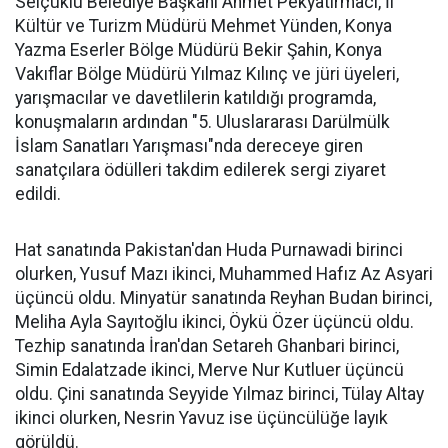
Selçuklu Belediye Başkanı Ahmet Pekyatırmacı, İl
Kültür ve Turizm Müdürü Mehmet Yünden, Konya
Yazma Eserler Bölge Müdürü Bekir Şahin, Konya
Vakıflar Bölge Müdürü Yılmaz Kılınç ve jüri üyeleri,
yarışmacılar ve davetlilerin katıldığı programda,
konuşmaların ardından "5. Uluslararası Darülmülk
İslam Sanatları Yarışması"nda dereceye giren
sanatçılara ödülleri takdim edilerek sergi ziyaret
edildi.
Hat sanatında Pakistan'dan Huda Purnawadi birinci
olurken, Yusuf Mazı ikinci, Muhammed Hafız Az Asyari
üçüncü oldu. Minyatür sanatında Reyhan Budan birinci,
Meliha Ayla Sayıtoğlu ikinci, Öykü Özer üçüncü oldu.
Tezhip sanatında İran'dan Setareh Ghanbari birinci,
Simin Edalatzade ikinci, Merve Nur Kutluer üçüncü
oldu. Çini sanatında Seyyide Yılmaz birinci, Tülay Altay
ikinci olurken, Nesrin Yavuz ise üçüncülüğe layık
görüldü.