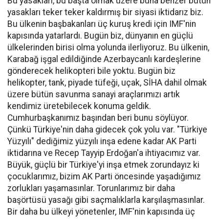
Bu yasakları, bu başta olmak üzere buna benzer bütün
yasakları teker teker kaldırmış bir siyasi iktidarız biz.
Bu ülkenin başbakanları üç kuruş kredi için IMF'nin
kapısında yatarlardı. Bugün biz, dünyanın en güçlü
ülkelerinden birisi olma yolunda ilerliyoruz. Bu ülkenin,
Karabağ işgal edildiğinde Azerbaycanlı kardeşlerine
gönderecek helikopteri bile yoktu. Bugün biz
helikopter, tank, piyade tüfeği, uçak, SİHA dahil olmak
üzere bütün savunma sanayi araçlarımızı artık
kendimiz üretebilecek konuma geldik.
Cumhurbaşkanımız başından beri bunu söylüyor.
Çünkü Türkiye'nin daha gidecek çok yolu var. "Türkiye
Yüzyılı" dediğimiz yüzyılı inşa edene kadar AK Parti
iktidarına ve Recep Tayyip Erdoğan'a ihtiyacımız var.
Büyük, güçlü bir Türkiye'yi inşa etmek zorundayız ki
çocuklarımız, bizim AK Parti öncesinde yaşadığımız
zorlukları yaşamasınlar. Torunlarımız bir daha
başörtüsü yasağı gibi saçmalıklarla karşılaşmasınlar.
Bir daha bu ülkeyi yönetenler, IMF'nin kapısında üç