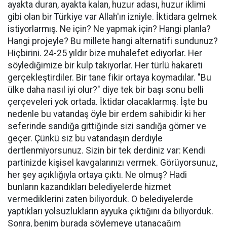
ayakta duran, ayakta kalan, huzur adası, huzur iklimi
gibi olan bir Türkiye var Allah'ın izniyle. İktidara gelmek
istiyorlarmış. Ne için? Ne yapmak için? Hangi planla?
Hangi projeyle? Bu millete hangi alternatifi sundunuz?
Hiçbirini. 24-25 yıldır bize muhalefet ediyorlar. Her
söylediğimize bir kulp takıyorlar. Her türlü hakareti
gerçekleştirdiler. Bir tane fikir ortaya koymadılar. "Bu
ülke daha nasıl iyi olur?" diye tek bir başı sonu belli
çerçeveleri yok ortada. İktidar olacaklarmış. İşte bu
nedenle bu vatandaş öyle bir erdem sahibidir ki her
seferinde sandığa gittiğinde sizi sandığa gömer ve
geçer. Çünkü siz bu vatandaşın derdiyle
dertlenmiyorsunuz. Sizin bir tek derdiniz var: Kendi
partinizde kişisel kavgalarınızı vermek. Görüyorsunuz,
her şey açıklığıyla ortaya çıktı. Ne olmuş? Hadi
bunların kazandıkları belediyelerde hizmet
vermediklerini zaten biliyorduk. O belediyelerde
yaptıkları yolsuzlukların ayyuka çıktığını da biliyorduk.
Sonra, benim burada söylemeye utanacağım