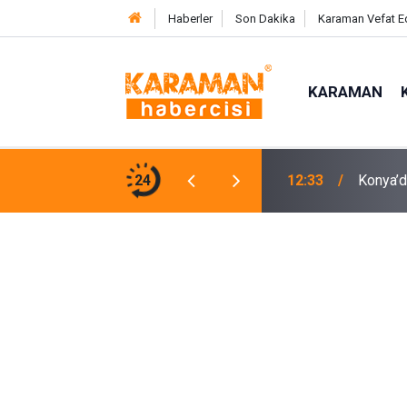
Haberler
Son Dakika
Karaman Vefat E
KARAMAN
laşım Daha Konforlu Hale Geliyor
24
12:33
Konya’d