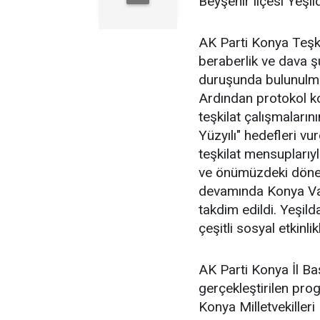
Beyşehir ilçesi Yeşil
AK Parti Konya Teşkil
beraberlik ve dava ş
duruşunda bulunulmas
Ardından protokol k
teşkilat çalışmalarını
Yüzyılı" hedefleri vu
teşkilat mensuplarıy
ve önümüzdeki döneme
devamında Konya Val
takdim edildi. Yeşi
çeşitli sosyal etkinl
AK Parti Konya İl Ba
gerçekleştirilen pro
Konya Milletvekiller