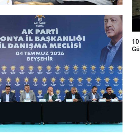
10
Gü