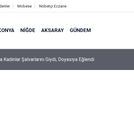
denler
Mobese
Nöbetçi Eczane
KONYA
NIĞDE
AKSARAY
GÜNDEM
a Kadınlar Şalvarlarını Giydi, Doyasıya Eğlendi