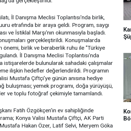
dağ'da gerçekleştirildi.
atı, İl Danışma Meclisi Toplantısı'nda birlik,
uuru etrafında bir araya geldi. Program, saygı
Ka
ı ve İstiklal Marşı'nın okunmasıyla başladı.
Şü
onuşmaları gerçekleştirildi. Konuşmalarda
n önemi, birlik ve beraberlik ruhu ile "Türkiye
rgulandı. İl Danışma Meclisi Toplantısı'nda
la istişarelerde bulunularak sahadaki çalışmalar
 ilişkin hedefler değerlendirildi. Programın
isi Mustafa Çiftçi'ye günün anısına hediye
ldağ buluşması; yemek programı, doğa yürüyüşü,
ikler ve toplu fotoğraf çekimiyle tamamlandı.
şkanı Fatih Özgökçen'in ev sahipliğinde
Ko
grama; Konya Valisi Mustafa Çiftçi, AK Parti
Bö
i Mustafa Hakan Özer, Latif Selvi, Meryem Göka