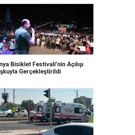
ya Bisiklet Festivali’nin Açılışı
şkuyla Gerçekleştirildi