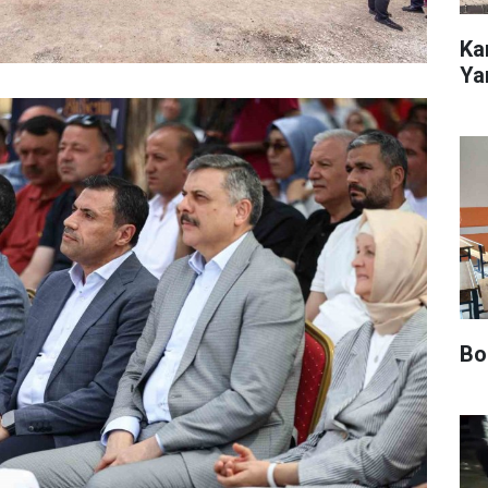
Ka
Yar
Bo