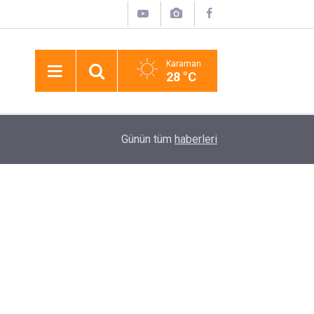
Karaman
28 °C
11:28
Kazada Ağır Yaralanan Yaşlı Adam, 25 Günlük Ha
Günün tüm
haberleri