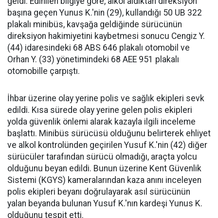
geldi. Edinilen bilgiye göre, alkol aldıktan direksiyon
başına geçen Yunus K.'nin (29), kullandığı 50 UB 322
plakalı minibüs, kavşağa geldiğinde sürücünün
direksiyon hakimiyetini kaybetmesi sonucu Cengiz Y.
(44) idaresindeki 68 ABS 646 plakalı otomobil ve
Orhan Y. (33) yönetimindeki 68 AEE 951 plakalı
otomobille çarpıştı.
İhbar üzerine olay yerine polis ve sağlık ekipleri sevk
edildi. Kısa sürede olay yerine gelen polis ekipleri
yolda güvenlik önlemi alarak kazayla ilgili inceleme
başlattı. Minibüs sürücüsü olduğunu belirterek ehliyet
ve alkol kontrolünden geçirilen Yusuf K.'nin (42) diğer
sürücüler tarafından sürücü olmadığı, araçta yolcu
olduğunu beyan edildi. Bunun üzerine Kent Güvenlik
Sistemi (KGYS) kameralarından kaza anını inceleyen
polis ekipleri beyanı doğrulayarak asıl sürücünün
yalan beyanda bulunan Yusuf K.'nın kardeşi Yunus K.
olduğunu tespit etti.