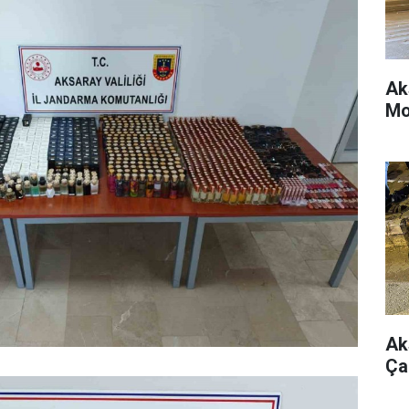
Ak
Mo
Ak
Ça