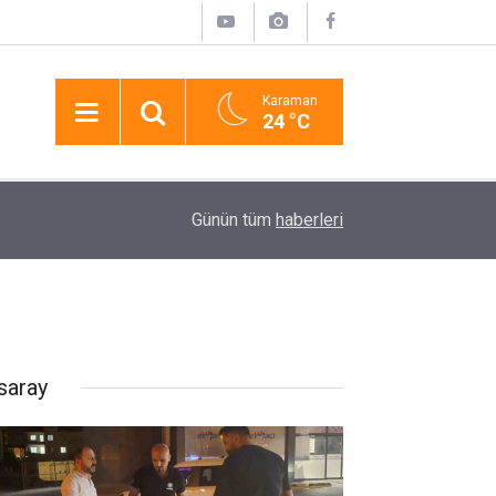
Karaman
24 °C
17:19
Lüks Otomobille Kar Maskeli Milyonluk Soygun
Günün tüm
haberleri
saray