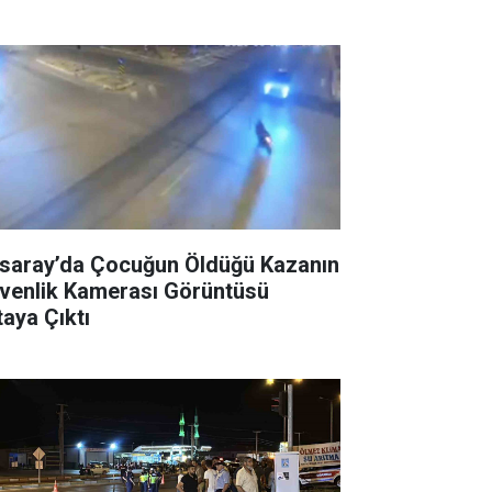
saray’da Çocuğun Öldüğü Kazanın
venlik Kamerası Görüntüsü
taya Çıktı