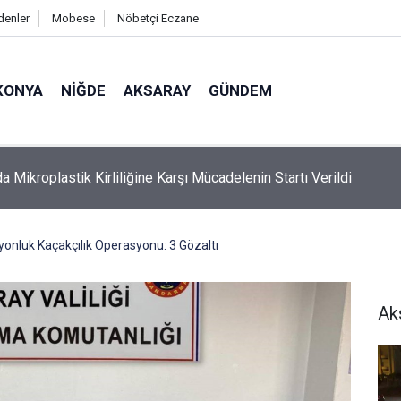
denler
Mobese
Nöbetçi Eczane
KONYA
NIĞDE
AKSARAY
GÜNDEM
 Ölü Bulunan Eyüp Can Davası Sürüyor
yonluk Kaçakçılık Operasyonu: 3 Gözaltı
Ak