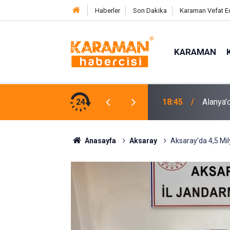
Haberler
Son Dakika
Karaman Vefat E
KARAMAN
e Karşı Mücadelenin Startı Verildi
24
17:58
Pasajda
Anasayfa
Aksaray
Aksaray’da 4,5 Mil