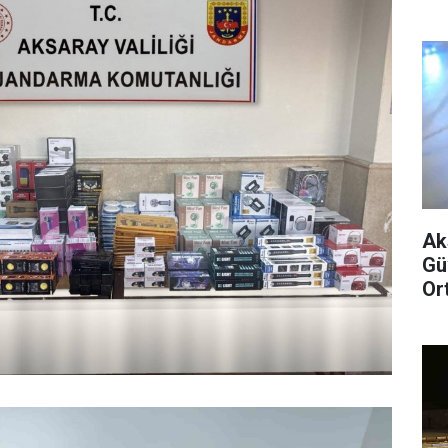
Ak
Gü
Or