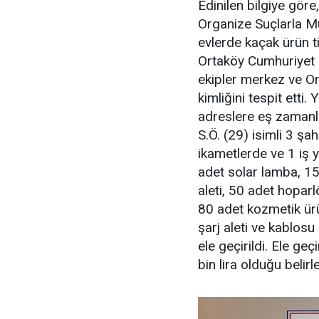
Edinilen bilgiye gör
Organize Suçlarla Mü
evlerde kaçak ürün ti
Ortaköy Cumhuriyet 
ekipler merkez ve Or
kimliğini tespit etti.
adreslere eş zamanlı
S.Ö. (29) isimli 3 şa
ikametlerde ve 1 iş 
adet solar lamba, 1
aleti, 50 adet hopar
80 adet kozmetik ürü
şarj aleti ve kablos
ele geçirildi. Ele ge
bin lira olduğu belir