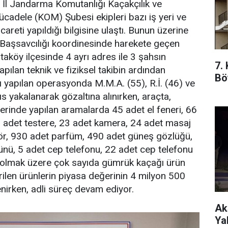
e, İl Jandarma Komutanlığı Kaçakçılık ve
cadele (KOM) Şubesi ekipleri bazı iş yeri ve
careti yapıldığı bilgisine ulaştı. Bunun üzerine
Başsavcılığı koordinesinde harekete geçen
taköy ilçesinde 4 ayrı adres ile 3 şahsın
7.
 Yapılan teknik ve fiziksel takibin ardından
Bö
 yapılan operasyonda M.M.A. (55), R.İ. (46) ve
hıs yakalanarak gözaltına alınırken, araçta,
yerinde yapılan aramalarda 45 adet el feneri, 66
5 adet testere, 23 adet kamera, 24 adet masaj
lör, 930 adet parfüm, 490 adet güneş gözlüğü,
nü, 5 adet cep telefonu, 22 adet cep telefonu
u olmak üzere çok sayıda gümrük kaçağı ürün
çirilen ürünlerin piyasa değerinin 4 milyon 500
lenirken, adli süreç devam ediyor.
Ak
Ya