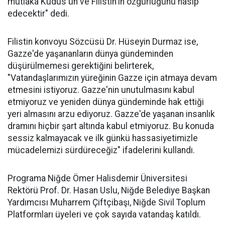
mutlaka Kudüs'ün ve Filistin'in özgürlüğünü nasip
edecektir" dedi.
Filistin konvoyu Sözcüsü Dr. Hüseyin Durmaz ise,
Gazze'de yaşananların dünya gündeminden
düşürülmemesi gerektiğini belirterek,
"Vatandaşlarımızın yüreğinin Gazze için atmaya devam
etmesini istiyoruz. Gazze'nin unutulmasını kabul
etmiyoruz ve yeniden dünya gündeminde hak ettiği
yeri almasını arzu ediyoruz. Gazze'de yaşanan insanlık
dramını hiçbir şart altında kabul etmiyoruz. Bu konuda
sessiz kalmayacak ve ilk günkü hassasiyetimizle
mücadelemizi sürdüreceğiz" ifadelerini kullandı.
Programa Niğde Ömer Halisdemir Üniversitesi
Rektörü Prof. Dr. Hasan Uslu, Niğde Belediye Başkan
Yardımcısı Muharrem Çiftçibaşı, Niğde Sivil Toplum
Platformları üyeleri ve çok sayıda vatandaş katıldı.