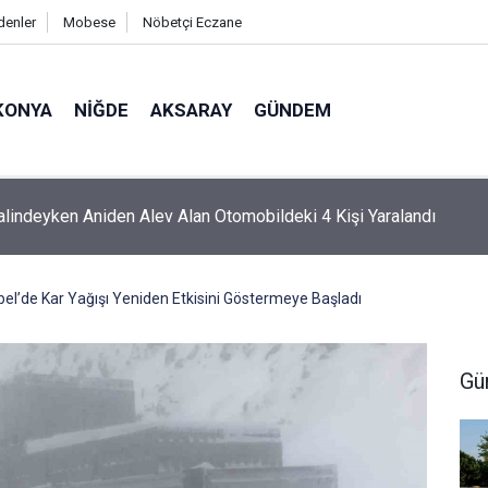
denler
Mobese
Nöbetçi Eczane
KONYA
NIĞDE
AKSARAY
GÜNDEM
a Yakılan Ateş Denize Ulaşmaya Çalışan Yavru Carettayı Yakıp T
el’de Kar Yağışı Yeniden Etkisini Göstermeye Başladı
Gü