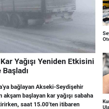
Se
Ot
 Kar Yağışı Yeniden Etkisini
 Başladı
a'ya bağlayan Akseki-Seydişehir
n akşam başlayan kar yağışı sabaha
Ku
tirirken, saat 15.00'ten itibaren
Ul