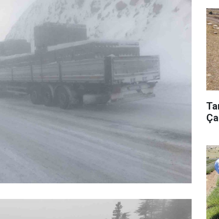
Ta
Ça