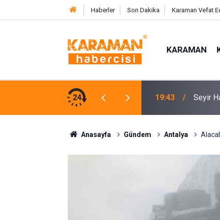
Haberler
Son Dakika
Karaman Vefat E
KARAMAN
Kumsald
lan Otomobildeki 4 Kişi Yaralandı
24
17:31
Etti
Anasayfa
Gündem
Antalya
Alacab