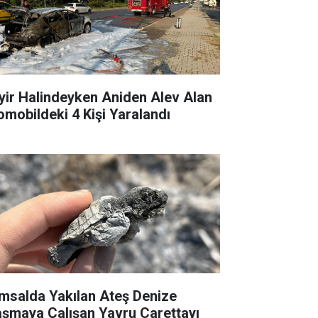
yir Halindeyken Aniden Alev Alan
omobildeki 4 Kişi Yaralandı
msalda Yakılan Ateş Denize
aşmaya Çalışan Yavru Carettayı