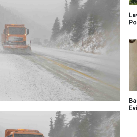
La
Po
Ba
Ev