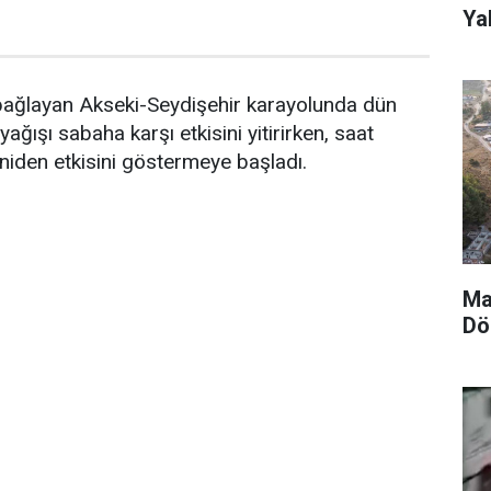
Yak
 bağlayan Akseki-Seydişehir karayolunda dün
ğışı sabaha karşı etkisini yitirirken, saat
eniden etkisini göstermeye başladı.
Ma
Dö