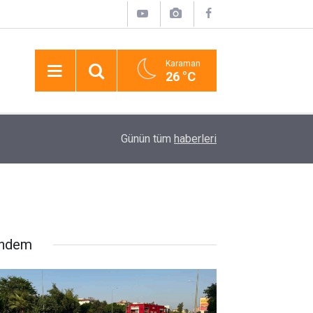
Karaman
26 °C
elef
17:31
Manavgat’ta Sokak Hayvanlarına 75 Dönümlük Y
Günün tüm
haberleri
ndem