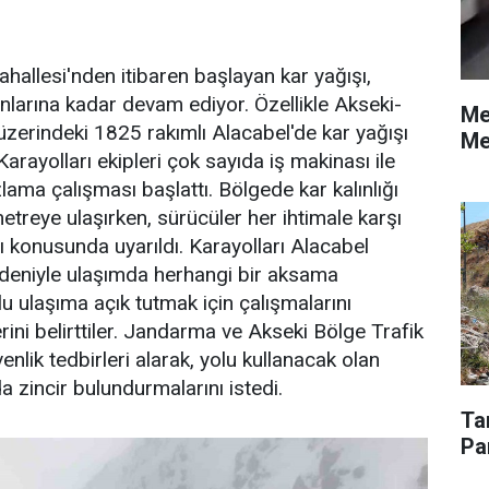
hallesi'nden itibaren başlayan kar yağışı,
ınlarına kadar devam ediyor. Özellikle Akseki-
Me
üzerindeki 1825 rakımlı Alacabel'de kar yağışı
Me
Karayolları ekipleri çok sayıda iş makinası ile
lama çalışması başlattı. Bölgede kar kalınlığı
etreye ulaşırken, sürücüler her ihtimale karşı
ı konusunda uyarıldı. Karayolları Alacabel
nedeniyle ulaşımda herhangi bir aksama
u ulaşıma açık tutmak için çalışmalarını
rini belirttiler. Jandarma ve Akseki Bölge Trafik
venlik tedbirleri alarak, yolu kullanacak olan
a zincir bulundurmalarını istedi.
Ta
Pa