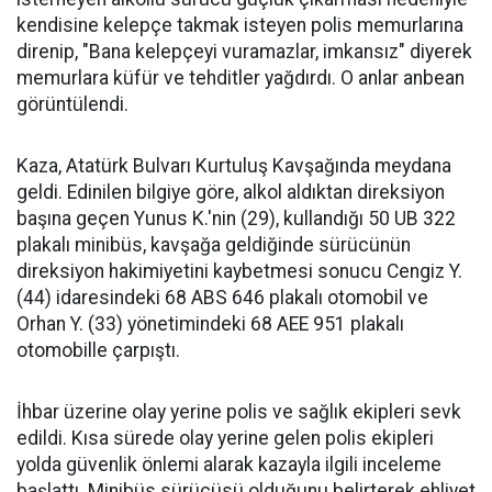
kendisine kelepçe takmak isteyen polis memurlarına
direnip, "Bana kelepçeyi vuramazlar, imkansız" diyerek
memurlara küfür ve tehditler yağdırdı. O anlar anbean
görüntülendi.
Kaza, Atatürk Bulvarı Kurtuluş Kavşağında meydana
geldi. Edinilen bilgiye göre, alkol aldıktan direksiyon
başına geçen Yunus K.'nin (29), kullandığı 50 UB 322
plakalı minibüs, kavşağa geldiğinde sürücünün
direksiyon hakimiyetini kaybetmesi sonucu Cengiz Y.
(44) idaresindeki 68 ABS 646 plakalı otomobil ve
Orhan Y. (33) yönetimindeki 68 AEE 951 plakalı
otomobille çarpıştı.
İhbar üzerine olay yerine polis ve sağlık ekipleri sevk
edildi. Kısa sürede olay yerine gelen polis ekipleri
yolda güvenlik önlemi alarak kazayla ilgili inceleme
başlattı. Minibüs sürücüsü olduğunu belirterek ehliyet