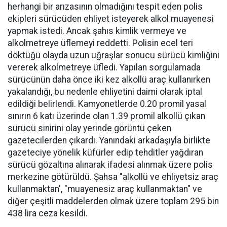
herhangi bir arızasının olmadığını tespit eden polis
ekipleri sürücüden ehliyet isteyerek alkol muayenesi
yapmak istedi. Ancak şahıs kimlik vermeye ve
alkolmetreye üflemeyi reddetti. Polisin ecel teri
döktüğü olayda uzun uğraşlar sonucu sürücü kimliğini
vererek alkolmetreye üfledi. Yapılan sorgulamada
sürücünün daha önce iki kez alkollü araç kullanırken
yakalandığı, bu nedenle ehliyetini daimi olarak iptal
edildiği belirlendi. Kamyonetlerde 0.20 promil yasal
sınırın 6 katı üzerinde olan 1.39 promil alkollü çıkan
sürücü sinirini olay yerinde görüntü çeken
gazetecilerden çıkardı. Yanındaki arkadaşıyla birlikte
gazeteciye yönelik küfürler edip tehditler yağdıran
sürücü gözaltına alınarak ifadesi alınmak üzere polis
merkezine götürüldü. Şahsa "alkollü ve ehliyetsiz araç
kullanmaktan', "muayenesiz araç kullanmaktan" ve
diğer çeşitli maddelerden olmak üzere toplam 295 bin
438 lira ceza kesildi.