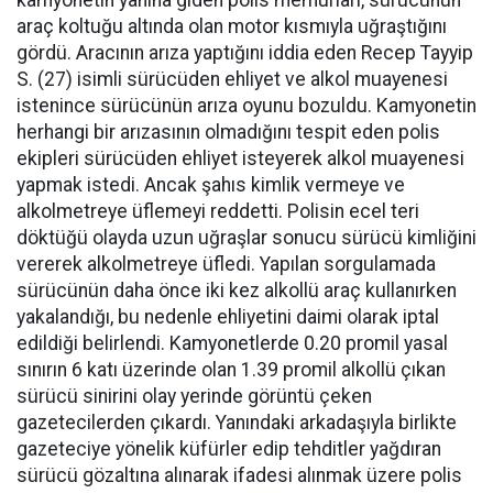
araç koltuğu altında olan motor kısmıyla uğraştığını
gördü. Aracının arıza yaptığını iddia eden Recep Tayyip
S. (27) isimli sürücüden ehliyet ve alkol muayenesi
istenince sürücünün arıza oyunu bozuldu. Kamyonetin
herhangi bir arızasının olmadığını tespit eden polis
ekipleri sürücüden ehliyet isteyerek alkol muayenesi
yapmak istedi. Ancak şahıs kimlik vermeye ve
alkolmetreye üflemeyi reddetti. Polisin ecel teri
döktüğü olayda uzun uğraşlar sonucu sürücü kimliğini
vererek alkolmetreye üfledi. Yapılan sorgulamada
sürücünün daha önce iki kez alkollü araç kullanırken
yakalandığı, bu nedenle ehliyetini daimi olarak iptal
edildiği belirlendi. Kamyonetlerde 0.20 promil yasal
sınırın 6 katı üzerinde olan 1.39 promil alkollü çıkan
sürücü sinirini olay yerinde görüntü çeken
gazetecilerden çıkardı. Yanındaki arkadaşıyla birlikte
gazeteciye yönelik küfürler edip tehditler yağdıran
sürücü gözaltına alınarak ifadesi alınmak üzere polis