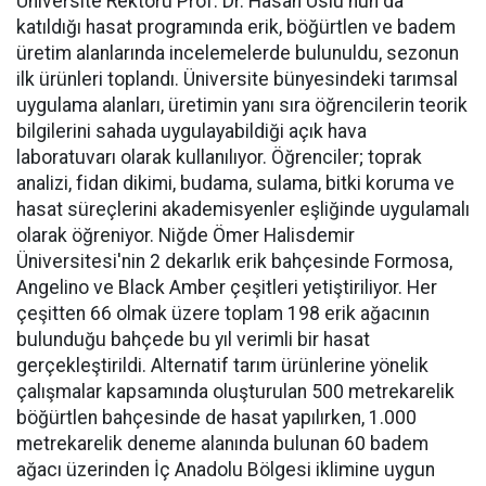
Üniversite Rektörü Prof. Dr. Hasan Uslu'nun da
katıldığı hasat programında erik, böğürtlen ve badem
üretim alanlarında incelemelerde bulunuldu, sezonun
ilk ürünleri toplandı. Üniversite bünyesindeki tarımsal
uygulama alanları, üretimin yanı sıra öğrencilerin teorik
bilgilerini sahada uygulayabildiği açık hava
laboratuvarı olarak kullanılıyor. Öğrenciler; toprak
analizi, fidan dikimi, budama, sulama, bitki koruma ve
hasat süreçlerini akademisyenler eşliğinde uygulamalı
olarak öğreniyor. Niğde Ömer Halisdemir
Üniversitesi'nin 2 dekarlık erik bahçesinde Formosa,
Angelino ve Black Amber çeşitleri yetiştiriliyor. Her
çeşitten 66 olmak üzere toplam 198 erik ağacının
bulunduğu bahçede bu yıl verimli bir hasat
gerçekleştirildi. Alternatif tarım ürünlerine yönelik
çalışmalar kapsamında oluşturulan 500 metrekarelik
böğürtlen bahçesinde de hasat yapılırken, 1.000
metrekarelik deneme alanında bulunan 60 badem
ağacı üzerinden İç Anadolu Bölgesi iklimine uygun