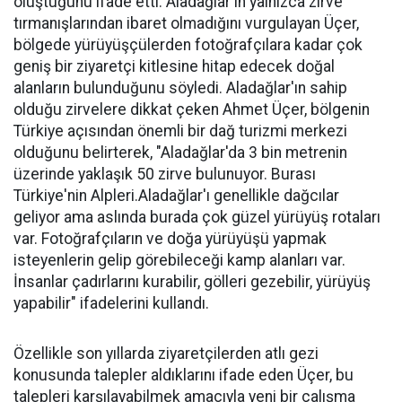
oluştuğunu ifade etti. Aladağlar'ın yalnızca zirve
tırmanışlarından ibaret olmadığını vurgulayan Üçer,
bölgede yürüyüşçülerden fotoğrafçılara kadar çok
geniş bir ziyaretçi kitlesine hitap edecek doğal
alanların bulunduğunu söyledi. Aladağlar'ın sahip
olduğu zirvelere dikkat çeken Ahmet Üçer, bölgenin
Türkiye açısından önemli bir dağ turizmi merkezi
olduğunu belirterek, "Aladağlar'da 3 bin metrenin
üzerinde yaklaşık 50 zirve bulunuyor. Burası
Türkiye'nin Alpleri.Aladağlar'ı genellikle dağcılar
geliyor ama aslında burada çok güzel yürüyüş rotaları
var. Fotoğrafçıların ve doğa yürüyüşü yapmak
isteyenlerin gelip görebileceği kamp alanları var.
İnsanlar çadırlarını kurabilir, gölleri gezebilir, yürüyüş
yapabilir" ifadelerini kullandı.
Özellikle son yıllarda ziyaretçilerden atlı gezi
konusunda talepler aldıklarını ifade eden Üçer, bu
talepleri karşılayabilmek amacıyla yeni bir çalışma