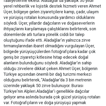
faaliyetlerine ekledi. Aladağlar'da yaklaşık 30 yıldır
yerel rehberlik ve lojistik destek hizmeti veren Ahmet
Üçer, bölgeye gelen ziyaretçilere kamp, çadır, ulaşım
ve yürüyüş rotaları konusunda yardımcı olduklarını
söyledi. Üçer, yıllardır dağcıların ve doğaseverlerin
ihtiyaçlarını karşılamaya çalıştıklarını belirterek, son
dönemlerde atlı turlara yönelik ciddi bir talep
oluştuğunu ifade etti. Aladağlar'ın yalnızca zirve
tırmanışlarından ibaret olmadığını vurgulayan Üçer,
bölgede yürüyüşçülerden fotoğrafçılara kadar çok
geniş bir ziyaretçi kitlesine hitap edecek doğal
alanların bulunduğunu söyledi. Aladağlar'ın sahip
olduğu zirvelere dikkat çeken Ahmet Üçer, bölgenin
Türkiye açısından önemli bir dağ turizmi merkezi
olduğunu belirterek, "Aladağlar'da 3 bin metrenin
üzerinde yaklaşık 50 zirve bulunuyor. Burası
Türkiye'nin Alpleri.Aladağlar'ı genellikle dağcılar
geliyor ama aslında burada çok güzel yürüyüş rotaları
var. Fotoğrafçıların ve doğa yürüyüşü yapmak