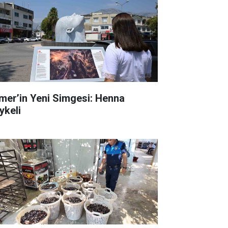
mer’in Yeni Simgesi: Henna
ykeli