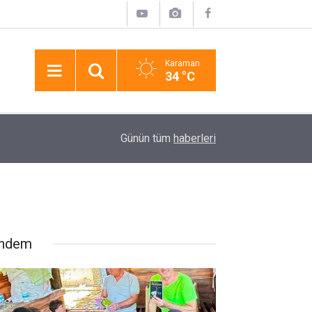
Karaman
34 °C
15:58
Alkollü Ve Ehliyetsiz Sürücünün "aracım Arızal
Günün tüm
haberleri
ndem