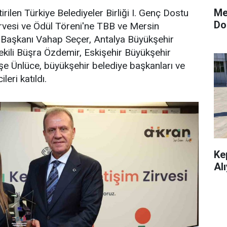
Me
rilen Türkiye Belediyeler Birliği I. Genç Dostu
Do
rvesi ve Ödül Töreni'ne TBB ve Mersin
 Başkanı Vahap Seçer, Antalya Büyükşehir
kili Büşra Özdemir, Eskişehir Büyükşehir
e Ünlüce, büyükşehir belediye başkanları ve
leri katıldı.
Ke
Al