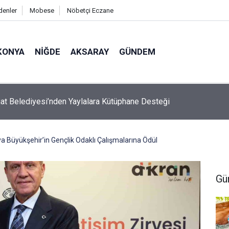
denler
Mobese
Nöbetçi Eczane
KONYA
NIĞDE
AKSARAY
GÜNDEM
’da 17 Yaşındaki Çocuk Arkadaşı Tarafından Sırtından Bıçaklandı
a Büyükşehir’in Gençlik Odaklı Çalışmalarına Ödül
Gü