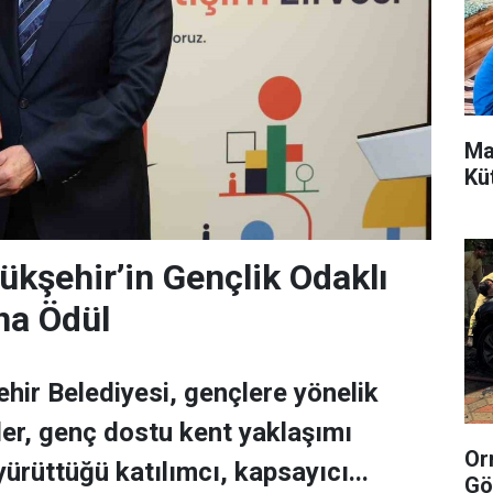
Ma
Kü
ükşehir’in Gençlik Odaklı
na Ödül
hir Belediyesi, gençlere yönelik
ler, genç dostu kent yaklaşımı
Or
ürüttüğü katılımcı, kapsayıcı...
Gö