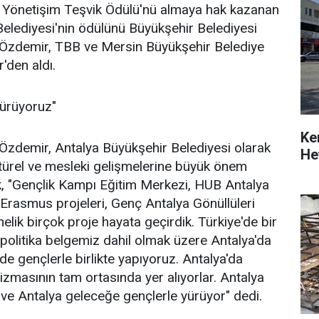
i Yönetişim Teşvik Ödülü'nü almaya hak kazanan
elediyesi'nin ödülünü Büyükşehir Belediyesi
 Özdemir, TBB ve Mersin Büyükşehir Belediye
'den aldı.
yürüyoruz"
Ke
Özdemir, Antalya Büyükşehir Belediyesi olarak
He
ltürel ve mesleki gelişmelerine büyük önem
rek, "Gençlik Kampı Eğitim Merkezi, HUB Antalya
, Erasmus projeleri, Genç Antalya Gönüllüleri
elik birçok proje hayata geçirdik. Türkiye'de bir
k politika belgemiz dahil olmak üzere Antalya'da
de gençlerle birlikte yapıyoruz. Antalya'da
zmasının tam ortasında yer alıyorlar. Antalya
r ve Antalya geleceğe gençlerle yürüyor" dedi.