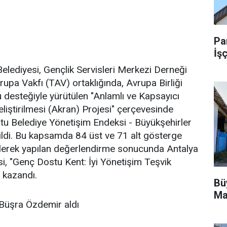
Pa
İşç
elediyesi, Gençlik Servisleri Merkezi Derneği
upa Vakfı (TAV) ortaklığında, Avrupa Birliği
desteğiyle yürütülen "Anlamlı ve Kapsayıcı
eliştirilmesi (Akran) Projesi" çerçevesinde
stu Belediye Yönetişim Endeksi - Büyükşehirler
ildi. Bu kapsamda 84 üst ve 71 alt gösterge
ilerek yapılan değerlendirme sonucunda Antalya
i, "Genç Dostu Kent: İyi Yönetişim Teşvik
 kazandı.
Bü
Ma
 Büşra Özdemir aldı