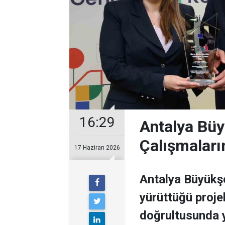
16:29
Antalya Büy
Çalışmaları
17 Haziran 2026
Antalya Büyükşe
yürüttüğü proje
doğrultusunda y