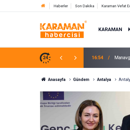
Haberler
Son Dakika
Karaman Vefat E
KARAMAN
lara Kütüphane Desteği
24
16:06
Aksaray
Anasayfa
Gündem
Antalya
Antaly