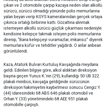
çıkan ve 2 otomobile çarpıp kazaya neden olan alkollü
sürücü, sürücü olmadığı yönünde polis memurlarına
yalan beyan verip KGYS kameralarından gerçek ortaya
çıkınca ortalığı birbirine kattı. Gözaltına alınmak
istemeyen alkollü sürücü güçlük çıkarması nedeniyle
kendisine kelepçe takmak isteyen polis memurlarına
direnip, "Bana kelepçeyi vuramazlar, imkansız" diyerek
memurlara küfür ve tehditler yağdırdı. O anlar anbean
görüntülendi.
Kaza, Atatürk Bulvarı Kurtuluş Kavşağında meydana
geldi. Edinilen bilgiye göre, alkol aldıktan direksiyon
başına geçen Yunus K.'nin (29), kullandığı 50 UB 322
plakalı minibüs, kavşağa geldiğinde sürücünün
direksiyon hakimiyetini kaybetmesi sonucu Cengiz Y.
(44) idaresindeki 68 ABS 646 plakalı otomobil ve
Orhan Y. (33) yönetimindeki 68 AEE 951 plakalı
otomobille çarpıştı.