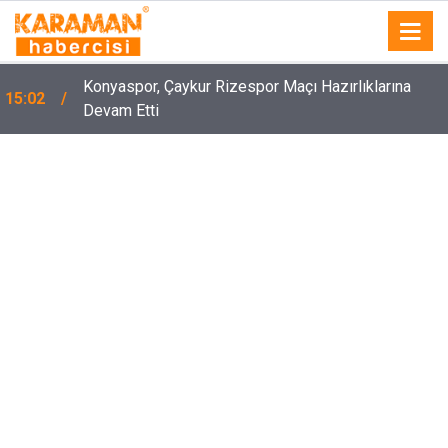
Takla Atan Otomobil Palmiye Ağacına Çarptı: 1
15:00
Yaralı