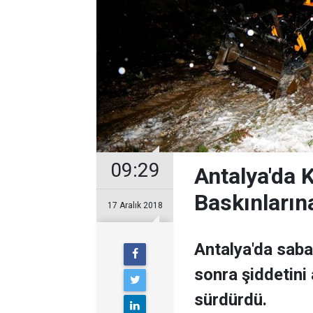
09:29
Antalya'da 
Baskınların
17 Aralık 2018
Antalya'da saba
sonra şiddetini
sürdürdü.