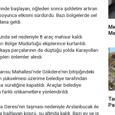
inde başlayan, öğleden sonra şiddetini artıran
 boyunca etkisini sürdürdü. Bazı bölgelerde sel
dana geldi.
Me
Me
unda sel nedeniyle 8 araç mahsur kaldı.
rı Bölge Müdürlüğü ekiplerince kurtarıldı.
kaya parçalarının da düştüğü yolda Karayolları
leri önlemler alındı.
Sarısu Mahallesi'nde Gökdere'nin bitişiğindeki
n yükselmesi üzerime belediye tarafından
a süreliğine kapatıldı. Araçlar belediye
 farklı istikametlere yönlendirildi.
Ta
Pa
a Deresi'nin taşması nedeniyle Arslanbucak ile
 bağlayan köprü, su altında kaldı. Bazı ev ve iş