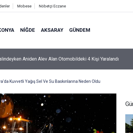
denler
Mobese
Nöbetçi Eczane
KONYA
NIĞDE
AKSARAY
GÜNDEM
a Yakılan Ateş Denize Ulaşmaya Çalışan Yavru Carettayı Yakıp T
a'da Kuvvetli Yağış Sel Ve Su Baskınlarına Neden Oldu
Gü