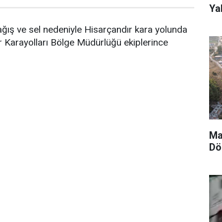
Yak
yağış ve sel nedeniyle Hisarçandır kara yolunda
 Karayolları Bölge Müdürlüğü ekiplerince
Ma
Dö