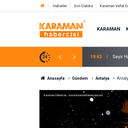
Haberler
Son Dakika
Karaman Vefat E
KARAMAN
Kumsald
lan Otomobildeki 4 Kişi Yaralandı
24
17:31
Etti
Anasayfa
Gündem
Antalya
Antaly