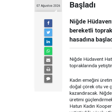
Başladı
07 Ağustos 2026
Niğde Hüdavent
bereketli toprak
hasadına başlad
Niğde Hüdavent Hatun
topraklarında yetişti
Kadın emeğini üretim
doğal çörek otu ve 
kazandıracak. Niğde'
üretimi güçlendirme
Hatun Kadın Kooperat