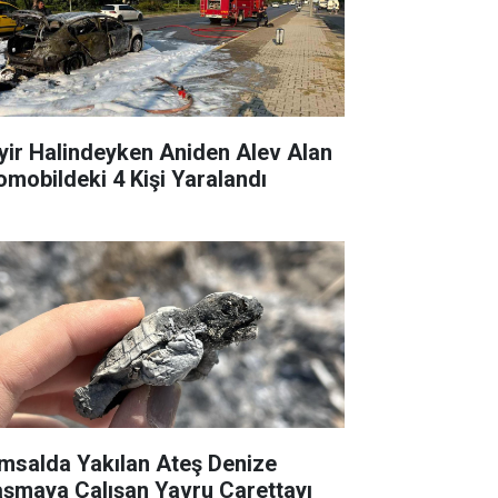
yir Halindeyken Aniden Alev Alan
omobildeki 4 Kişi Yaralandı
msalda Yakılan Ateş Denize
aşmaya Çalışan Yavru Carettayı