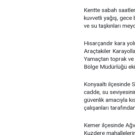
Kentte sabah saatler
kuvvetli yağış, gece
ve su taşkınları mey
Hisarçandır kara yol
Araçtakiler Karayolla
Yamaçtan toprak ve 
Bölge Müdürlüğü ekip
Konyaaltı ilçesinde 
cadde, su seviyesini
güvenlik amacıyla kıs
çalışanları tarafından
Kemer ilçesinde Ağv
Kuzdere mahallelerini