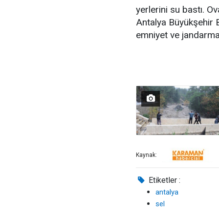
yerlerini su bastı. O
Antalya Büyükşehir Be
emniyet ve jandarma 
Kaynak:
Etiketler :
antalya
sel