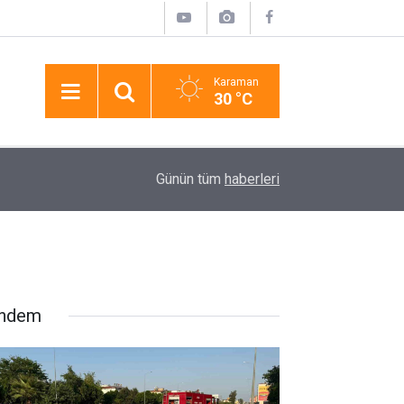
Karaman
30 °C
elef
17:31
Manavgat’ta Sokak Hayvanlarına 75 Dönümlük Y
Günün tüm
haberleri
ndem