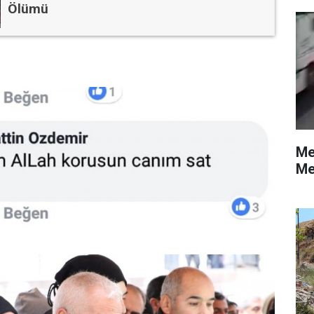
Ölümü
Me
Me