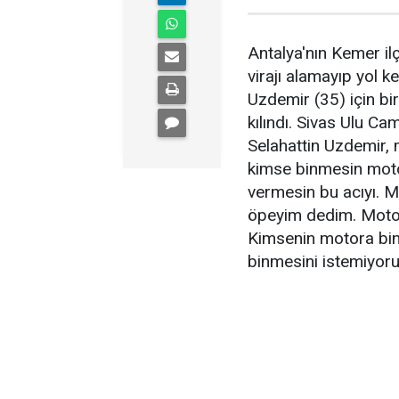
Antalya'nın Kemer i
virajı alamayıp yol 
Uzdemir (35) için b
kılındı. Sivas Ulu Ca
Selahattin Uzdemir, m
kimse binmesin moto
vermesin bu acıyı. M
öpeyim dedim. Moto
Kimsenin motora bi
binmesini istemiyoru