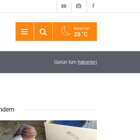
Karaman
25 °C
lındı
21:22
"kelepçe Vuramazlar, İmkansız" Dedi, Kelepçelen
Günün tüm
haberleri
ndem