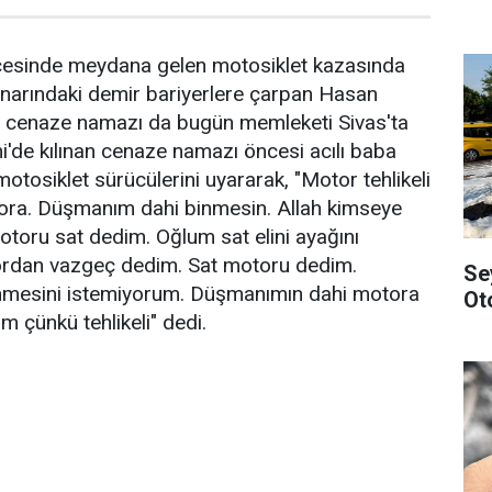
lçesinde meydana gelen motosiklet kazasında
kenarındaki demir bariyerlere çarpan Hasan
ir cenaze namazı da bugün memleketi Sivas'ta
mi'de kılınan cenaze namazı öncesi acılı baba
otosiklet sürücülerini uyararak, "Motor tehlikeli
ra. Düşmanım dahi binmesin. Allah kimseye
otoru sat dedim. Oğlum sat elini ayağını
rdan vazgeç dedim. Sat motoru dedim.
Se
nmesini istemiyorum. Düşmanımın dahi motora
Ot
m çünkü tehlikeli" dedi.