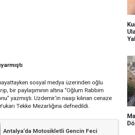
Ku
Ul
Yak
yarmıştı
hayattayken sosyal medya üzerinden oğlu
ıp, bir paylaşımının altına "Oğlum Rabbim
nu" yazmıştı. Uzdemir'in naaşı kılınan cenaze
ukarı Tekke Mezarlığına defnedildi.
Ma
Dö
Antalya’da Motosikletli Gencin Feci