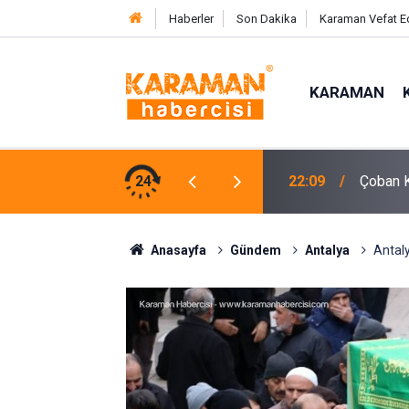
Haberler
Son Dakika
Karaman Vefat E
KARAMAN
kat Bıraktılar
24
21:40
Gurbett
Anasayfa
Gündem
Antalya
Antal