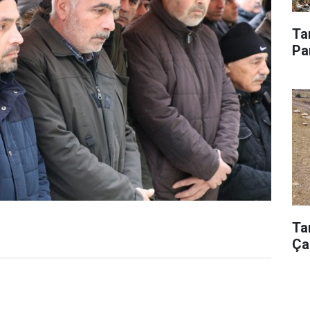
Ta
Pa
Ta
Ça