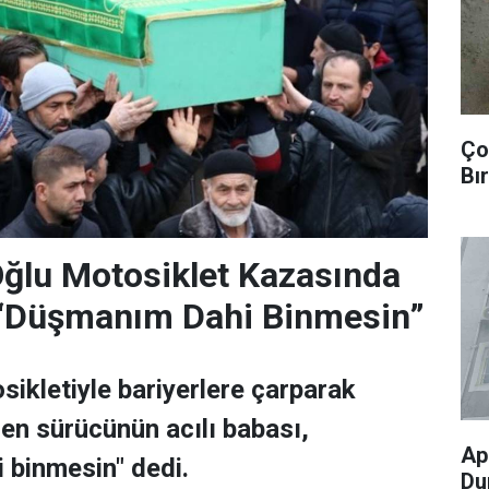
Ço
Bır
Oğlu Motosiklet Kazasında
 “Düşmanım Dahi Binmesin”
sikletiyle bariyerlere çarparak
en sürücünün acılı babası,
Ap
 binmesin" dedi.
Du