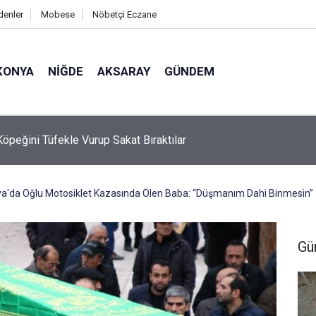
denler
Mobese
Nöbetçi Eczane
KONYA
NIĞDE
AKSARAY
GÜNDEM
en İzne Geldi, Alkollü Yakalanınca Ehliyetine El Konup Gözaltına A
ya'da Oğlu Motosiklet Kazasında Ölen Baba: “Düşmanım Dahi Binmesin”
Gü