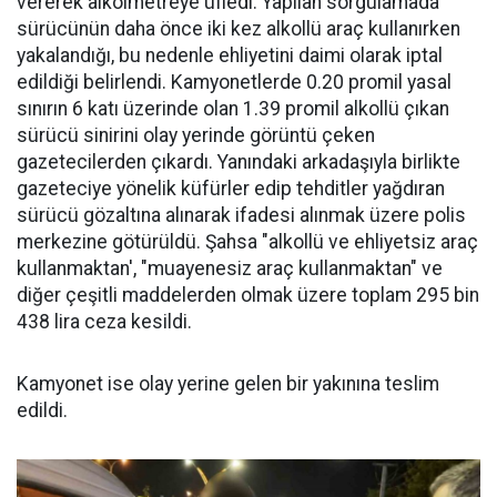
vererek alkolmetreye üfledi. Yapılan sorgulamada
sürücünün daha önce iki kez alkollü araç kullanırken
yakalandığı, bu nedenle ehliyetini daimi olarak iptal
edildiği belirlendi. Kamyonetlerde 0.20 promil yasal
sınırın 6 katı üzerinde olan 1.39 promil alkollü çıkan
sürücü sinirini olay yerinde görüntü çeken
gazetecilerden çıkardı. Yanındaki arkadaşıyla birlikte
gazeteciye yönelik küfürler edip tehditler yağdıran
sürücü gözaltına alınarak ifadesi alınmak üzere polis
merkezine götürüldü. Şahsa "alkollü ve ehliyetsiz araç
kullanmaktan', "muayenesiz araç kullanmaktan" ve
diğer çeşitli maddelerden olmak üzere toplam 295 bin
438 lira ceza kesildi.
Kamyonet ise olay yerine gelen bir yakınına teslim
edildi.