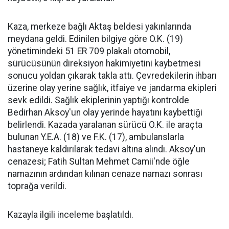
Kaza, merkeze bağlı Aktaş beldesi yakınlarında
meydana geldi. Edinilen bilgiye göre O.K. (19)
yönetimindeki 51 ER 709 plakalı otomobil,
sürücüsünün direksiyon hakimiyetini kaybetmesi
sonucu yoldan çıkarak takla attı. Çevredekilerin ihbarı
üzerine olay yerine sağlık, itfaiye ve jandarma ekipleri
sevk edildi. Sağlık ekiplerinin yaptığı kontrolde
Bedirhan Aksoy'un olay yerinde hayatını kaybettiği
belirlendi. Kazada yaralanan sürücü O.K. ile araçta
bulunan Y.E.A. (18) ve F.K. (17), ambulanslarla
hastaneye kaldırılarak tedavi altına alındı. Aksoy'un
cenazesi; Fatih Sultan Mehmet Camii'nde öğle
namazının ardından kılınan cenaze namazı sonrası
toprağa verildi.
Kazayla ilgili inceleme başlatıldı.