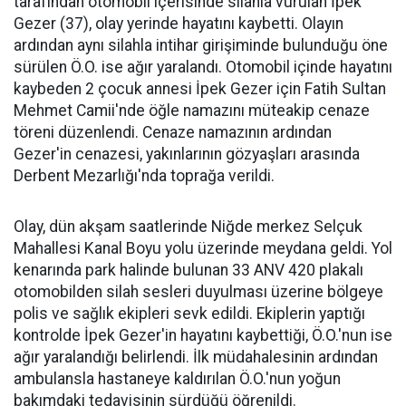
tarafından otomobil içerisinde silahla vurulan İpek
Gezer (37), olay yerinde hayatını kaybetti. Olayın
ardından aynı silahla intihar girişiminde bulunduğu öne
sürülen Ö.O. ise ağır yaralandı. Otomobil içinde hayatını
kaybeden 2 çocuk annesi İpek Gezer için Fatih Sultan
Mehmet Camii'nde öğle namazını müteakip cenaze
töreni düzenlendi. Cenaze namazının ardından
Gezer'in cenazesi, yakınlarının gözyaşları arasında
Derbent Mezarlığı'nda toprağa verildi.
Olay, dün akşam saatlerinde Niğde merkez Selçuk
Mahallesi Kanal Boyu yolu üzerinde meydana geldi. Yol
kenarında park halinde bulunan 33 ANV 420 plakalı
otomobilden silah sesleri duyulması üzerine bölgeye
polis ve sağlık ekipleri sevk edildi. Ekiplerin yaptığı
kontrolde İpek Gezer'in hayatını kaybettiği, Ö.O.'nun ise
ağır yaralandığı belirlendi. İlk müdahalesinin ardından
ambulansla hastaneye kaldırılan Ö.O.'nun yoğun
bakımdaki tedavisinin sürdüğü öğrenildi.