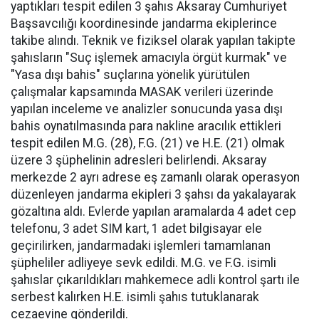
yaptıkları tespit edilen 3 şahıs Aksaray Cumhuriyet
Başsavcılığı koordinesinde jandarma ekiplerince
takibe alındı. Teknik ve fiziksel olarak yapılan takipte
şahısların "Suç işlemek amacıyla örgüt kurmak" ve
"Yasa dışı bahis" suçlarına yönelik yürütülen
çalışmalar kapsamında MASAK verileri üzerinde
yapılan inceleme ve analizler sonucunda yasa dışı
bahis oynatılmasında para nakline aracılık ettikleri
tespit edilen M.G. (28), F.G. (21) ve H.E. (21) olmak
üzere 3 şüphelinin adresleri belirlendi. Aksaray
merkezde 2 ayrı adrese eş zamanlı olarak operasyon
düzenleyen jandarma ekipleri 3 şahsı da yakalayarak
gözaltına aldı. Evlerde yapılan aramalarda 4 adet cep
telefonu, 3 adet SIM kart, 1 adet bilgisayar ele
geçirilirken, jandarmadaki işlemleri tamamlanan
şüpheliler adliyeye sevk edildi. M.G. ve F.G. isimli
şahıslar çıkarıldıkları mahkemece adli kontrol şartı ile
serbest kalırken H.E. isimli şahıs tutuklanarak
cezaevine gönderildi.