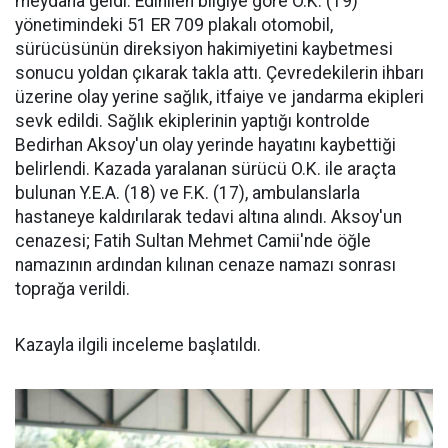
meydana geldi. Edinilen bilgiye göre O.K. (19)
yönetimindeki 51 ER 709 plakalı otomobil,
sürücüsünün direksiyon hakimiyetini kaybetmesi
sonucu yoldan çıkarak takla attı. Çevredekilerin ihbarı
üzerine olay yerine sağlık, itfaiye ve jandarma ekipleri
sevk edildi. Sağlık ekiplerinin yaptığı kontrolde
Bedirhan Aksoy'un olay yerinde hayatını kaybettiği
belirlendi. Kazada yaralanan sürücü O.K. ile araçta
bulunan Y.E.A. (18) ve F.K. (17), ambulanslarla
hastaneye kaldırılarak tedavi altına alındı. Aksoy'un
cenazesi; Fatih Sultan Mehmet Camii'nde öğle
namazının ardından kılınan cenaze namazı sonrası
toprağa verildi.
Kazayla ilgili inceleme başlatıldı.