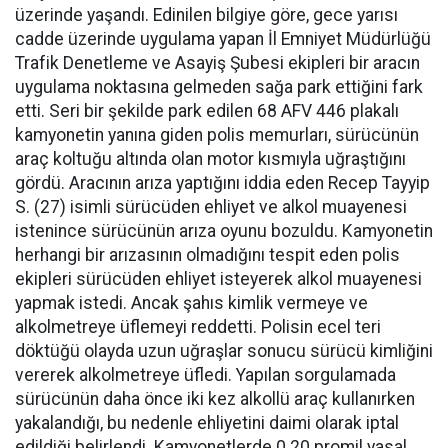
üzerinde yaşandı. Edinilen bilgiye göre, gece yarısı
cadde üzerinde uygulama yapan İl Emniyet Müdürlüğü
Trafik Denetleme ve Asayiş Şubesi ekipleri bir aracın
uygulama noktasına gelmeden sağa park ettiğini fark
etti. Seri bir şekilde park edilen 68 AFV 446 plakalı
kamyonetin yanına giden polis memurları, sürücünün
araç koltuğu altında olan motor kısmıyla uğraştığını
gördü. Aracının arıza yaptığını iddia eden Recep Tayyip
S. (27) isimli sürücüden ehliyet ve alkol muayenesi
istenince sürücünün arıza oyunu bozuldu. Kamyonetin
herhangi bir arızasının olmadığını tespit eden polis
ekipleri sürücüden ehliyet isteyerek alkol muayenesi
yapmak istedi. Ancak şahıs kimlik vermeye ve
alkolmetreye üflemeyi reddetti. Polisin ecel teri
döktüğü olayda uzun uğraşlar sonucu sürücü kimliğini
vererek alkolmetreye üfledi. Yapılan sorgulamada
sürücünün daha önce iki kez alkollü araç kullanırken
yakalandığı, bu nedenle ehliyetini daimi olarak iptal
edildiği belirlendi. Kamyonetlerde 0.20 promil yasal