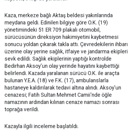
Kaza, merkeze bağlı Aktaş beldesi yakınlarında
meydana geldi. Edinilen bilgiye göre O.K. (19)
yönetimindeki 51 ER 709 plakalı otomobil,
sürücüsünün direksiyon hakimiyetini kaybetmesi
sonucu yoldan çıkarak takla attı. Çevredekilerin ihbarı
üzerine olay yerine sağlık, itfaiye ve jandarma ekipleri
sevk edildi. Sağlık ekiplerinin yaptığı kontrolde
Bedirhan Aksoy'un olay yerinde hayatını kaybettiği
belirlendi. Kazada yaralanan sürücü O.K. ile araçta
bulunan Y.E.A. (18) ve F.K. (17), ambulanslarla
hastaneye kaldırılarak tedavi altına alındı. Aksoy'un
cenazesi; Fatih Sultan Mehmet Camii'nde öğle
namazının ardından kılınan cenaze namazı sonrası
toprağa verildi.
Kazayla ilgili inceleme başlatıldı.