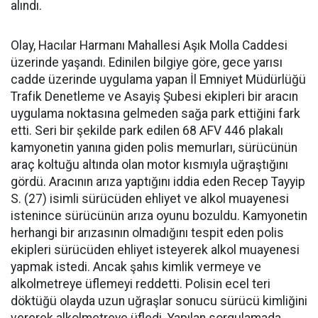
alındı.
Olay, Hacılar Harmanı Mahallesi Aşık Molla Caddesi
üzerinde yaşandı. Edinilen bilgiye göre, gece yarısı
cadde üzerinde uygulama yapan İl Emniyet Müdürlüğü
Trafik Denetleme ve Asayiş Şubesi ekipleri bir aracın
uygulama noktasına gelmeden sağa park ettiğini fark
etti. Seri bir şekilde park edilen 68 AFV 446 plakalı
kamyonetin yanına giden polis memurları, sürücünün
araç koltuğu altında olan motor kısmıyla uğraştığını
gördü. Aracının arıza yaptığını iddia eden Recep Tayyip
S. (27) isimli sürücüden ehliyet ve alkol muayenesi
istenince sürücünün arıza oyunu bozuldu. Kamyonetin
herhangi bir arızasının olmadığını tespit eden polis
ekipleri sürücüden ehliyet isteyerek alkol muayenesi
yapmak istedi. Ancak şahıs kimlik vermeye ve
alkolmetreye üflemeyi reddetti. Polisin ecel teri
döktüğü olayda uzun uğraşlar sonucu sürücü kimliğini
vererek alkolmetreye üfledi. Yapılan sorgulamada