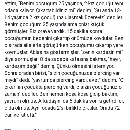
ettim, "Benim çocuğum 25 yaşında, 2 kız çocuğu aynı
odada kalıyor. Çıkartabildiniz mi" dedim. "Şu anda 13-
14 yaşında 2 kız çocuğuna ulaşmak üzereyiz" dediler.
Benim çocuğum 25 yaşında ama onlar küçük
görmüşler. Biz oraya vardık, 15 dakika sonra
çocuğumun bedenini çıkartıp önümüze koydular. Ben
o sırada ailelerle görüşürken çocuğumu çıkartıp yere
koymuşlar. Ablasına göstermişler, "senin kardeşin mi"
diye sormuşlar. O da sadece kafasına bakmış, "hayır,
kardeşim değil" demiş. Çünkü ölmesini istemiyor.
Sonra oradan birisi, "sizin çocuğunuzda piercing var
mıydı" dedi. "yavrumda piercing vardı, evet" dedim. "O
çıkarılan çocukta piercing vardı, o sizin çocuğunuz o
zaman" dediler. Ben hemen koşa koşa gidip baktım,
yavrum ölmüş. Arkadaşını da 5 dakika sonra getirdiler,
o da ölmüş. Aynı odada 2'si birlikte çıktılar. Orada 72
can vefat etti."