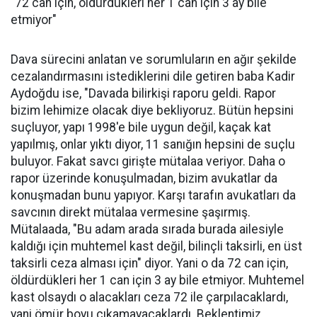
"72 can için, öldürdükleri her 1 can için 3 ay bile
etmiyor"
Dava sürecini anlatan ve sorumluların en ağır şekilde
cezalandırmasını istediklerini dile getiren baba Kadir
Aydoğdu ise, "Davada bilirkişi raporu geldi. Rapor
bizim lehimize olacak diye bekliyoruz. Bütün hepsini
suçluyor, yapı 1998'e bile uygun değil, kaçak kat
yapılmış, onlar yıktı diyor, 11 sanığın hepsini de suçlu
buluyor. Fakat savcı girişte mütalaa veriyor. Daha o
rapor üzerinde konuşulmadan, bizim avukatlar da
konuşmadan bunu yapıyor. Karşı tarafın avukatları da
savcının direkt mütalaa vermesine şaşırmış.
Mütalaada, "Bu adam arada sırada burada ailesiyle
kaldığı için muhtemel kast değil, bilinçli taksirli, en üst
taksirli ceza alması için" diyor. Yani o da 72 can için,
öldürdükleri her 1 can için 3 ay bile etmiyor. Muhtemel
kast olsaydı o alacakları ceza 72 ile çarpılacaklardı,
yani ömür boyu çıkamayacaklardı. Beklentimiz