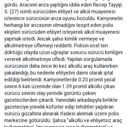
gördü. Aracının arıza yaptığını iddia eden Recep Tayyip
S. (27) isimli sürücüden ehliyet ve alkol muayenesi
istenince sürücünün arıza oyunu bozuldu. Kamyonetin
herhangi bir arızasının olmadığını tespit eden polis
ekipleri sürücüden ehliyet isteyerek alkol muayenesi
yapmak istedi. Ancak şahıs kimlik vermeye ve
alkolmetreye üflemeyi reddetti. Polisin ecel teri
döktüğü olayda uzun uğraşlar sonucu sürücü kimliğini
vererek alkolmetreye üfledi. Yapılan sorgulamada
sürücünün daha önce iki kez alkollü araç kullanırken
yakalandığı, bu nedenle ehliyetini daimi olarak iptal
edildiği belirlendi. Kamyonetlerde 0.20 promil yasal
sınırın 6 katı üzerinde olan 1.39 promil alkollü çıkan
sürücü sinirini olay yerinde görüntü çeken
gazetecilerden çıkardı. Yanındaki arkadaşıyla birlikte
gazeteciye yönelik küfürler edip tehditler yağdıran
sürücü gözaltına alınarak ifadesi alınmak üzere polis
merkezine götürüldü. Şahsa "alkollü ve ehliyetsiz araç