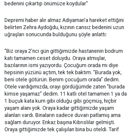
bedenini çıkartıp önümüze koydular"
Depremi haber alır almaz Adıyaman'a hareket ettiğini
belirten Zehra Aydoğdu, kızının cansız bedenini uzun
uğraşları sonucunda bulduğunu şöyle anlattı:
"Biz oraya 2'nci gün gittiğimizde hastanenin bodrum
katı tamamen ceset doluydu. Oraya atmışlar,
bazılarının ismi yazıyordu. Çocuğum orada mı diye
hepsinin yüzünü açtım, tek tek baktım. "Burada yok,
beni otele götürün. Benim çocuğum orada" dedim.
Otele vardığımızda, orayı gördüğümde zaten "burada
kimse yaşamaz" dedim. 11 katlı otel tamamen 1 ya da
1 buçuk kata kum gibi olduğu gibi göçmüş, hiçbir
yaşam alanı yok. Oraya kadar gittiğimizde yaşam
alanları vardı. Binaların sadece duvarı patlamış ama
sağlam duruyor. Enkaz başına Kıbrıslılar gelmişti.
Oraya gittiğimizde tek çalışılan bina bu oteldi. Tarif