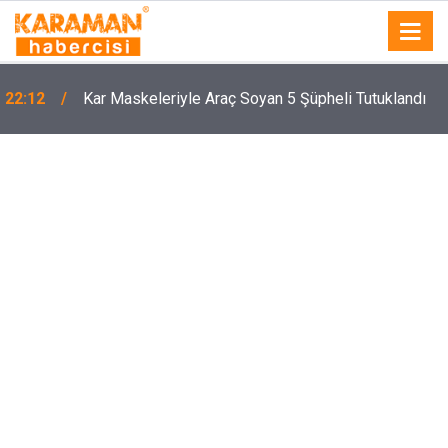
22:06
Otomobilin Camını Taşla Kırıp Kaçmıştı, Yakalandı