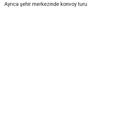
Ayrıca şehir merkezinde konvoy turu
gerçekleştirilecek.
Niğde Valiliği, organizasyonun kentin tarihi ve kültürel
zenginliklerinin farklı ülkelerden katılımcılara
tanıtılmasına katkı sağlayacağını belirtti.
Kaynak:
HABERE
YORUM KAT