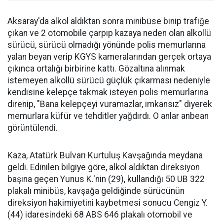
Aksaray'da alkol aldıktan sonra minibüse binip trafiğe
çıkan ve 2 otomobile çarpıp kazaya neden olan alkollü
sürücü, sürücü olmadığı yönünde polis memurlarına
yalan beyan verip KGYS kameralarından gerçek ortaya
çıkınca ortalığı birbirine kattı. Gözaltına alınmak
istemeyen alkollü sürücü güçlük çıkarması nedeniyle
kendisine kelepçe takmak isteyen polis memurlarına
direnip, "Bana kelepçeyi vuramazlar, imkansız" diyerek
memurlara küfür ve tehditler yağdırdı. O anlar anbean
görüntülendi.
Kaza, Atatürk Bulvarı Kurtuluş Kavşağında meydana
geldi. Edinilen bilgiye göre, alkol aldıktan direksiyon
başına geçen Yunus K.'nin (29), kullandığı 50 UB 322
plakalı minibüs, kavşağa geldiğinde sürücünün
direksiyon hakimiyetini kaybetmesi sonucu Cengiz Y.
(44) idaresindeki 68 ABS 646 plakalı otomobil ve