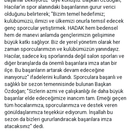
başarılar bekliyoruz" diye konuştu. Başkan Özdoğan,
Hacılar'ın spor alanındaki başarılarının gurur verici
olduğunu belirterek; "Bizim temel hedefimiz;
kulübümüzü, ilimizi ve ülkemizi onurla temsil edecek
genç sporcular yetiştirmek. HADAK hem bedensel
hem de manevi anlamda gençlerimizin gelişimine
büyük katkı sağlıyor. Biz de yerel yönetim olarak her
zaman sporcularımızın ve kulübümüzün yanındayız.
Hacılar, sadece kış sporlarında değil salon sporları ve
diğer branşlarda da önemli başarılara imza atan bir
ilçe. Bu başarıların artarak devam edeceğine
inanıyoruz" ifadelerini kullandı. Sporculara başarılı ve
sağlıklı bir sezon temennisinde bulunan Başkan
Özdoğan; "Sizlerin azmi ve çalışkanlığı ile daha büyük
başarılar elde edeceğimize inancım tam. Emeği geçen
tüm hocalarımıza, sporcularımıza ve destek veren
gönüldaşlarımıza teşekkür ediyorum. İnşallah bu
sezon da bizleri gururlandıracak başarılara imza
atacaksınız" dedi.