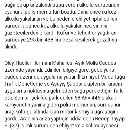
sağa çekip arızalandı süsü veren alkollü sürücünün
oyununu polis memurları bozdu. Daha önce iki kez
alkollü yakalanan ve bu nedenle ehliyeti iptal edilen
sürücü, üçüncü kez alkollü yakalanınca sinirini
gazetecilerden çıkardı. Küfür ve tehditler yağdıran
sürücüye 295 bin 438 lira ceza kesilerek gözaltına
alındı.
Olay, Hacılar Harmanı Mahallesi Aşık Molla Caddesi
üzerinde yaşandı. Edinilen bilgiye göre, gece yarısı
cadde üzerinde uygulama yapan İl Emniyet Müdürlüğü
Trafik Denetleme ve Asayiş Şubesi ekipleri bir aracın
uygulama noktasına gelmeden sağa park ettiğini fark
etti. Seri bir şekilde park edilen 68 AFV 446 plakalı
kamyonetin yanına giden polis memurları, sürücünün
araç koltuğu altında olan motor kısmıyla uğraştığını
gördü. Aracının arıza yaptığını iddia eden Recep Tayyip
S. (27) isimli sürücüden ehliyet ve alkol muayenesi