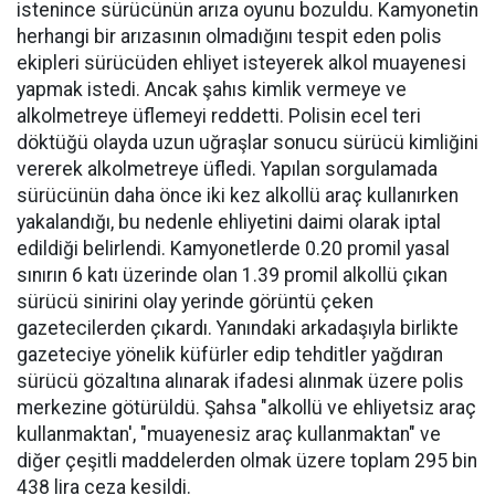
istenince sürücünün arıza oyunu bozuldu. Kamyonetin
herhangi bir arızasının olmadığını tespit eden polis
ekipleri sürücüden ehliyet isteyerek alkol muayenesi
yapmak istedi. Ancak şahıs kimlik vermeye ve
alkolmetreye üflemeyi reddetti. Polisin ecel teri
döktüğü olayda uzun uğraşlar sonucu sürücü kimliğini
vererek alkolmetreye üfledi. Yapılan sorgulamada
sürücünün daha önce iki kez alkollü araç kullanırken
yakalandığı, bu nedenle ehliyetini daimi olarak iptal
edildiği belirlendi. Kamyonetlerde 0.20 promil yasal
sınırın 6 katı üzerinde olan 1.39 promil alkollü çıkan
sürücü sinirini olay yerinde görüntü çeken
gazetecilerden çıkardı. Yanındaki arkadaşıyla birlikte
gazeteciye yönelik küfürler edip tehditler yağdıran
sürücü gözaltına alınarak ifadesi alınmak üzere polis
merkezine götürüldü. Şahsa "alkollü ve ehliyetsiz araç
kullanmaktan', "muayenesiz araç kullanmaktan" ve
diğer çeşitli maddelerden olmak üzere toplam 295 bin
438 lira ceza kesildi.