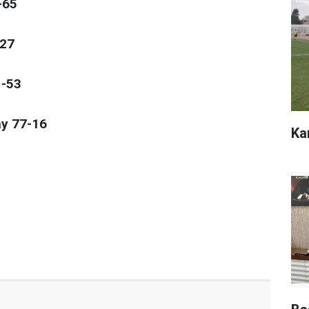
-65
-27
1-53
y 77-16
Ka