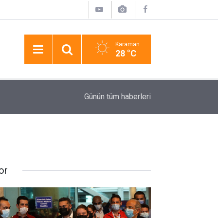
Karaman
28 °C
11:21
Serik’te Otomobil İle Vıp Araç Çarpıştı: 10 Kişi Y
Günün tüm
haberleri
or