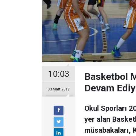
10:03
Basketbol 
Devam Ediy
03 Mart 2017
Okul Sporları 2
yer alan Basket
müsabakaları, 