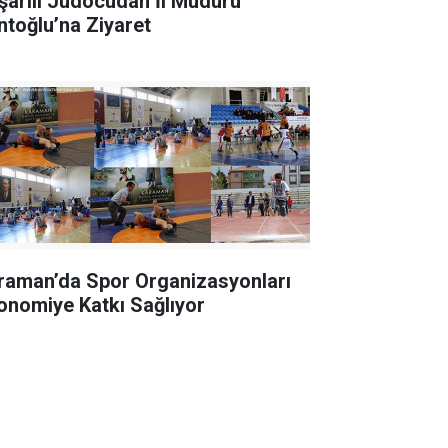
şarılı Judocudan İl Müdürü
ntoğlu’na Ziyaret
raman’da Spor Organizasyonları
onomiye Katkı Sağlıyor