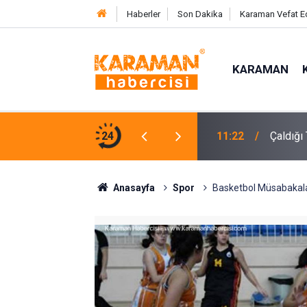
Haberler
Son Dakika
Karaman Vefat E
KARAMAN
fır Atık Bilgilendirmesi
24
11:22
Çaldığı
Anasayfa
Spor
Basketbol Müsabakal