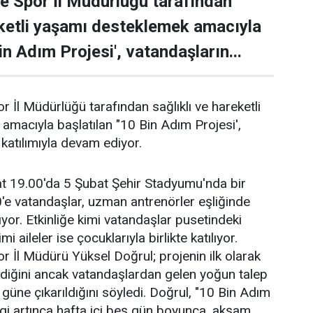
e Spor İl Müdürlüğü tarafından
eketli yaşamı desteklemek amacıyla
in Adım Projesi', vatandaşların...
r İl Müdürlüğü tarafından sağlıklı ve hareketli
macıyla başlatılan "10 Bin Adım Projesi',
katılımıyla devam ediyor.
at 19.00'da 5 Şubat Şehir Stadyumu'nda bir
'e vatandaşlar, uzman antrenörler eşliğinde
yor. Etkinliğe kimi vatandaşlar pusetindeki
i aileler ise çocuklarıyla birlikte katılıyor.
r İl Müdürü Yüksel Doğrul; projenin ilk olarak
ndiğini ancak vatandaşlardan gelen yoğun talep
 güne çıkarıldığını söyledi. Doğrul, "10 Bin Adım
 İlgi artınca hafta içi beş gün boyunca, akşam