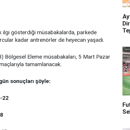
Ay
Di
Te
k ilgi gösterdiği müsabakalarda, parkede
cular kadar antrenörler de heyecan yaşadı.
B) Bölgesel Eleme müsabakaları, 5 Mart Pazar
 maçlarıyla tamamlanacak.
gün sonuçları şöyle:
4-22
Fu
Se
38