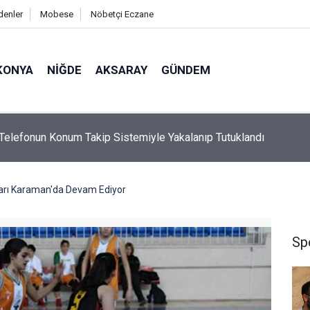
denler
Mobese
Nöbetçi Eczane
KONYA
NIĞDE
AKSARAY
GÜNDEM
 Telefonun Konum Takip Sistemiyle Yakalanıp Tutuklandı
arı Karaman'da Devam Ediyor
Sp