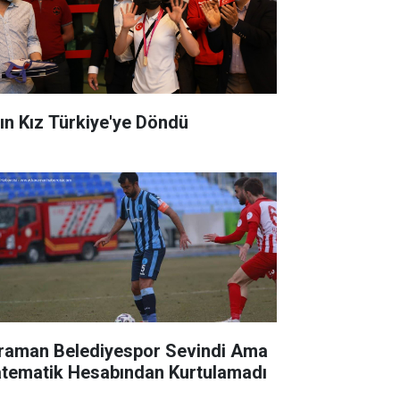
tın Kız Türkiye'ye Döndü
raman Belediyespor Sevindi Ama
tematik Hesabından Kurtulamadı