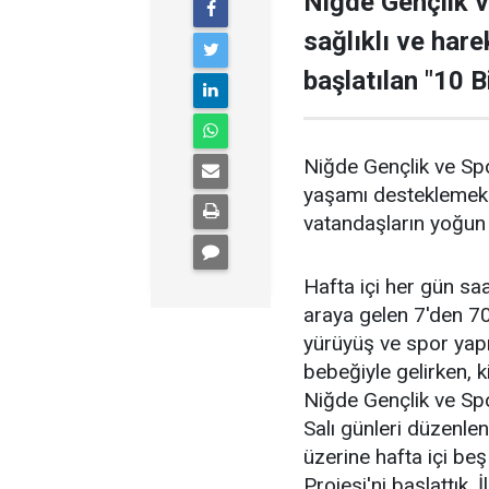
Niğde Gençlik v
sağlıklı ve har
başlatılan "10 B
Niğde Gençlik ve Spo
yaşamı desteklemek a
vatandaşların yoğun 
Hafta içi her gün sa
araya gelen 7'den 70
yürüyüş ve spor yapı
bebeğiyle gelirken, kim
Niğde Gençlik ve Spo
Salı günleri düzenle
üzerine hafta içi beş
Projesi'ni başlattık.