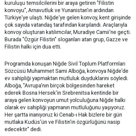
kuruluşu temsilcilerini bir araya getiren "Filistin
konvoyu", Arnavutluk ve Yunanistan'ın ardından
Türkiye'ye ulaştı. Niğde'ye gelen konvoy, kent girişinde
çok sayıda vatandaş tarafından karşılandı. Araçlarıyla
konvoy oluşturan katılımcılar, Muradiye Camii'ne geçti.
Burada "Özgür Filistin" sloganları atan grup, Gazze ve
Filistin halkı için dua etti.
Programda konuşan Niğde Sivil Toplum Platformları
Sözcüsü Muhammet Sami Alboğa, konvoya Niğde'de
ev sahipliği yapmaktan mutluluk duyduklarını söyledi.
Alboğa, "Avrupa'nın birçok bölgesinden hareket
ederek Bosna Hersek'in Srebrenitsa kentinde bir
araya gelen konvoyun umut yolculuğuna Niğde halkı
olarak ev sahipliği yapmanın mutluluğunu yaşıyoruz.
Her şartta inanıyoruz ki Cenab-ı Hak bizlere bir gün
mutlaka Kudüs'ün ve Filistin'in özgürlüğünü nasip
edecektir" dedi.