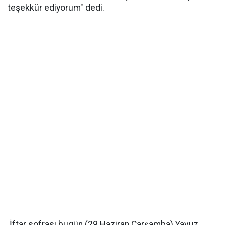
teşekkür ediyorum" dedi.
İftar sofrası bugün (29 Haziran Çarşamba) Yavuz