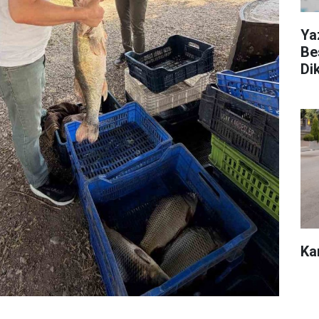
Ya
Be
Di
Ka