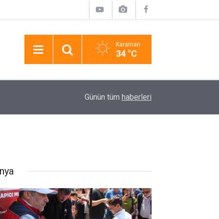
Karaman
34 °C
15:52
6 Metrelik Kuyuya Düşen Çocuk Kendisini Kurta
Günün tüm
haberleri
nya