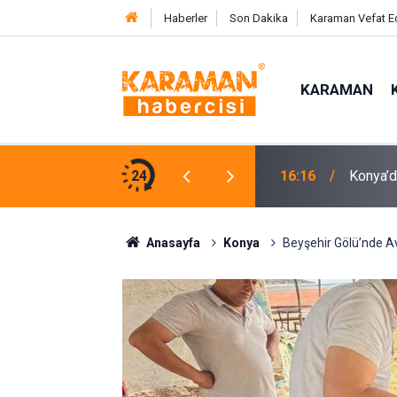
Haberler
Son Dakika
Karaman Vefat E
KARAMAN
19 Yaşı
Vatandaşlara Karpuz İkramı Yapıldı
24
16:06
Yürekle
Anasayfa
Konya
Beyşehir Gölü’nde Av