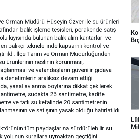
 ve Orman Müdürü Hüseyin Özver ile su ürünleri
afından balık işleme tesisleri, perakende satış
Ko
Gölü kıyısında bulunan balık alım kantarları ve
Bı
ren balıkçı teknelerinde kapsamlı kontrol ve
tirildi. İlçe Tarım ve Orman Müdürlüğünden
su ürünlerinin neslinin korunması,
 sağlanması ve vatandaşların güvenilir gıdaya
a denetimlerin aralıksız devam ettiği
da, yasal avlanma boylarına dikkat çekilerek
antimetre, sudakta 26 santimetre, kadife
tre ve tatlı su kefalinde 20 santimetrenin
vlanmasının ve satışının yasak olduğu hatırlatıldı.
Lü
Mi
k sektörünün tüm paydaşlarına sürdürülebilir su
tek yolunun kurallara uymaktan geçtiğini