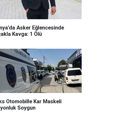
nya’da Asker Eğlencesinde
çakla Kavga: 1 Ölü
ks Otomobille Kar Maskeli
lyonluk Soygun