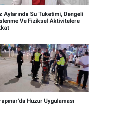
z Aylarında Su Tüketimi, Dengeli
slenme Ve Fiziksel Aktivitelere
kkat
rapınar’da Huzur Uygulaması