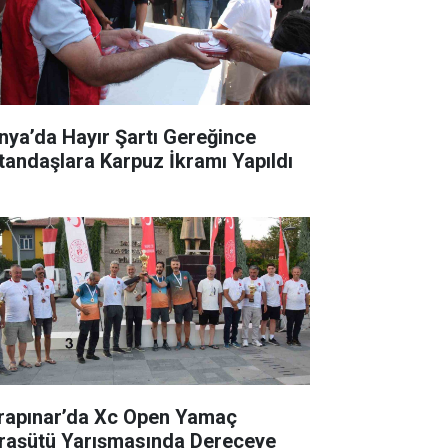
nya’da Hayır Şartı Gereğince
tandaşlara Karpuz İkramı Yapıldı
rapınar’da Xc Open Yamaç
raşütü Yarışmasında Dereceye