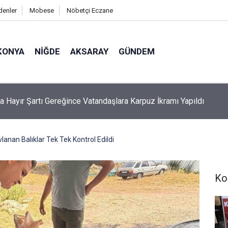
denler
Mobese
Nöbetçi Eczane
KONYA
NIĞDE
AKSARAY
GÜNDEM
ndaki Oğlunu Boğulma Sonucu Kaybeden Acılı Babanın Feryadı
ri Dağladı
lanan Balıklar Tek Tek Kontrol Edildi
Ko