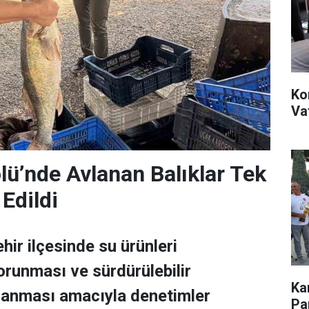
Ko
Va
lü’nde Avlanan Balıklar Tek
Edildi
hir ilçesinde su ürünleri
orunması ve sürdürülebilir
Ka
ğlanması amacıyla denetimler
Pa