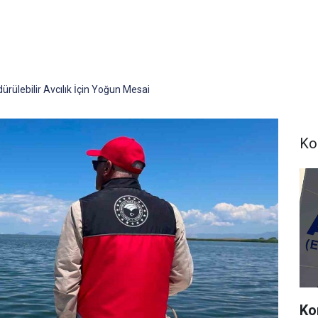
rülebilir Avcılık İçin Yoğun Mesai
Ko
Ko