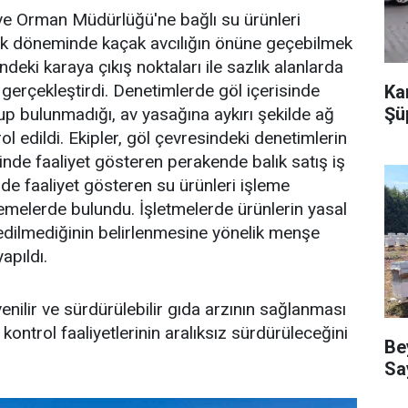
ve Orman Müdürlüğü'ne bağlı su ürünleri
sak döneminde kaçak avcılığın önüne geçebilmek
deki karaya çıkış noktaları ile sazlık alanlarda
gerçekleştirdi. Denetimlerde göl içerisinde
Ka
Şü
nup bulunmadığı, av yasağına aykırı şekilde ağ
rol edildi. Ekipler, göl çevresindeki denetimlerin
inde faaliyet gösteren perakende balık satış iş
linde faaliyet gösteren su ürünleri işleme
lemelerde bulundu. İşletmelerde ürünlerin yasal
p edilmediğinin belirlenmesine yönelik menşe
apıldı.
güvenilir ve sürdürülebilir gıda arzının sağlanması
ontrol faaliyetlerinin aralıksız sürdürüleceğini
Be
Sa