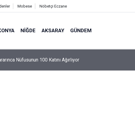
denler
Mobese
Nöbetçi Eczane
KONYA
NIĞDE
AKSARAY
GÜNDEM
n Motosikletten Düşerek Başını Kaldırıma Çarpan Genç Hayatını
i