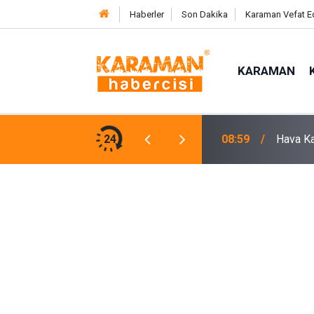
Haberler
Son Dakika
Karaman Vefat E
KARAMAN
Savrula
tını Ağırlıyor
24
07:46
Kaybett