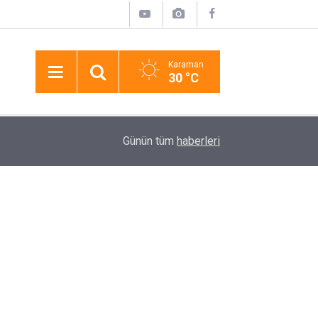
Karaman
30 °C
01:58
Niğde’de İki Otomobil Çarpıştı: 4 Yaralı
Günün tüm
haberleri