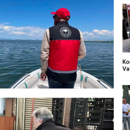
Ko
Va