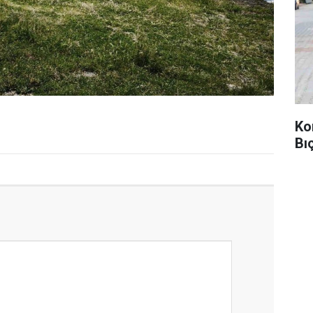
Ko
Bı