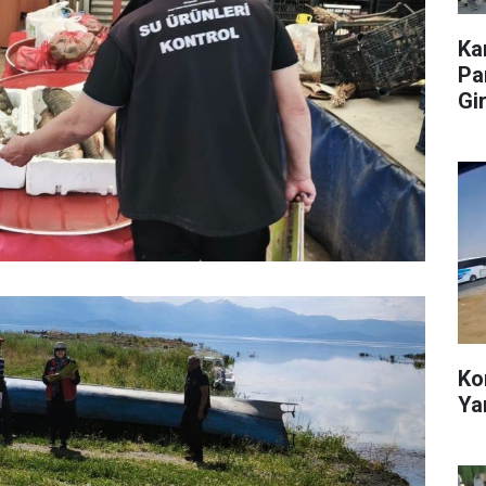
Ka
Pa
Gir
Ko
Ya