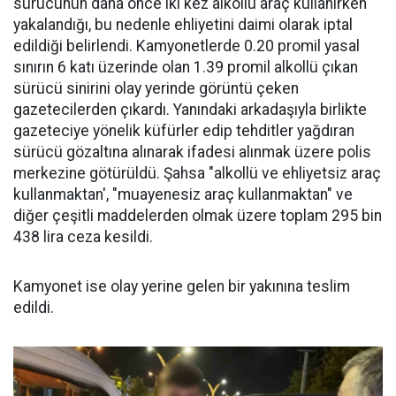
sürücünün daha önce iki kez alkollü araç kullanırken
yakalandığı, bu nedenle ehliyetini daimi olarak iptal
edildiği belirlendi. Kamyonetlerde 0.20 promil yasal
sınırın 6 katı üzerinde olan 1.39 promil alkollü çıkan
sürücü sinirini olay yerinde görüntü çeken
gazetecilerden çıkardı. Yanındaki arkadaşıyla birlikte
gazeteciye yönelik küfürler edip tehditler yağdıran
sürücü gözaltına alınarak ifadesi alınmak üzere polis
merkezine götürüldü. Şahsa "alkollü ve ehliyetsiz araç
kullanmaktan', "muayenesiz araç kullanmaktan" ve
diğer çeşitli maddelerden olmak üzere toplam 295 bin
438 lira ceza kesildi.
Kamyonet ise olay yerine gelen bir yakınına teslim
edildi.