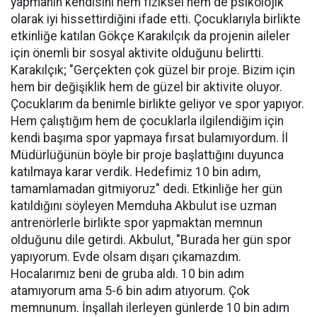
yapmanın kendisini hem fiziksel hem de psikolojik
olarak iyi hissettirdiğini ifade etti. Çocuklarıyla birlikte
etkinliğe katılan Gökçe Karakılçık da projenin aileler
için önemli bir sosyal aktivite olduğunu belirtti.
Karakılçık; "Gerçekten çok güzel bir proje. Bizim için
hem bir değişiklik hem de güzel bir aktivite oluyor.
Çocuklarım da benimle birlikte geliyor ve spor yapıyor.
Hem çalıştığım hem de çocuklarla ilgilendiğim için
kendi başıma spor yapmaya fırsat bulamıyordum. İl
Müdürlüğünün böyle bir proje başlattığını duyunca
katılmaya karar verdik. Hedefimiz 10 bin adım,
tamamlamadan gitmiyoruz" dedi. Etkinliğe her gün
katıldığını söyleyen Memduha Akbulut ise uzman
antrenörlerle birlikte spor yapmaktan memnun
olduğunu dile getirdi. Akbulut, "Burada her gün spor
yapıyorum. Evde olsam dışarı çıkamazdım.
Hocalarımız beni de gruba aldı. 10 bin adım
atamıyorum ama 5-6 bin adım atıyorum. Çok
memnunum. İnşallah ilerleyen günlerde 10 bin adım