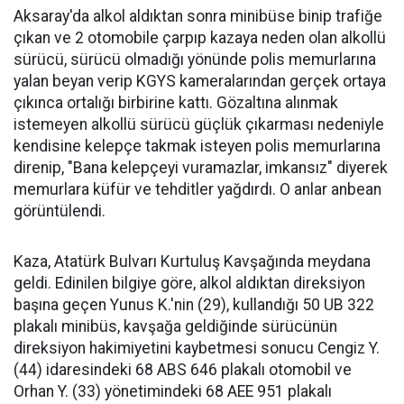
Aksaray'da alkol aldıktan sonra minibüse binip trafiğe
çıkan ve 2 otomobile çarpıp kazaya neden olan alkollü
sürücü, sürücü olmadığı yönünde polis memurlarına
yalan beyan verip KGYS kameralarından gerçek ortaya
çıkınca ortalığı birbirine kattı. Gözaltına alınmak
istemeyen alkollü sürücü güçlük çıkarması nedeniyle
kendisine kelepçe takmak isteyen polis memurlarına
direnip, "Bana kelepçeyi vuramazlar, imkansız" diyerek
memurlara küfür ve tehditler yağdırdı. O anlar anbean
görüntülendi.
Kaza, Atatürk Bulvarı Kurtuluş Kavşağında meydana
geldi. Edinilen bilgiye göre, alkol aldıktan direksiyon
başına geçen Yunus K.'nin (29), kullandığı 50 UB 322
plakalı minibüs, kavşağa geldiğinde sürücünün
direksiyon hakimiyetini kaybetmesi sonucu Cengiz Y.
(44) idaresindeki 68 ABS 646 plakalı otomobil ve
Orhan Y. (33) yönetimindeki 68 AEE 951 plakalı