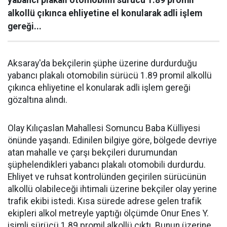
alkollü çıkınca ehliyetine el konularak adli işlem
gereği...
Aksaray'da bekçilerin şüphe üzerine durdurduğu
yabancı plakalı otomobilin sürücü 1.89 promil alkollü
çıkınca ehliyetine el konularak adli işlem gereği
gözaltına alındı.
Olay Kılıçaslan Mahallesi Somuncu Baba Külliyesi
önünde yaşandı. Edinilen bilgiye göre, bölgede devriye
atan mahalle ve çarşı bekçileri durumundan
şüphelendikleri yabancı plakalı otomobili durdurdu.
Ehliyet ve ruhsat kontrolünden geçirilen sürücünün
alkollü olabileceği ihtimali üzerine bekçiler olay yerine
trafik ekibi istedi. Kısa sürede adrese gelen trafik
ekipleri alkol metreyle yaptığı ölçümde Onur Enes Y.
isimli sürücü 1.89 promil alkollü çıktı. Bunun üzerine