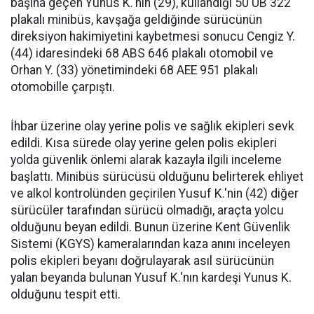
başına geçen Yunus K.'nin (29), kullandığı 50 UB 322
plakalı minibüs, kavşağa geldiğinde sürücünün
direksiyon hakimiyetini kaybetmesi sonucu Cengiz Y.
(44) idaresindeki 68 ABS 646 plakalı otomobil ve
Orhan Y. (33) yönetimindeki 68 AEE 951 plakalı
otomobille çarpıştı.
İhbar üzerine olay yerine polis ve sağlık ekipleri sevk
edildi. Kısa sürede olay yerine gelen polis ekipleri
yolda güvenlik önlemi alarak kazayla ilgili inceleme
başlattı. Minibüs sürücüsü olduğunu belirterek ehliyet
ve alkol kontrolünden geçirilen Yusuf K.'nin (42) diğer
sürücüler tarafından sürücü olmadığı, araçta yolcu
olduğunu beyan edildi. Bunun üzerine Kent Güvenlik
Sistemi (KGYS) kameralarından kaza anını inceleyen
polis ekipleri beyanı doğrulayarak asıl sürücünün
yalan beyanda bulunan Yusuf K.'nın kardeşi Yunus K.
olduğunu tespit etti.