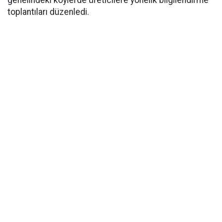
genelindeki köylerde üreticilere yönelik bilgilendirme
toplantıları düzenledi.