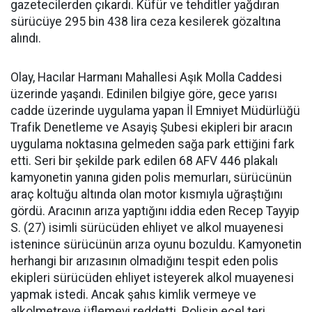
gazetecilerden çıkardı. Küfür ve tehditler yağdıran
sürücüye 295 bin 438 lira ceza kesilerek gözaltına
alındı.
Olay, Hacılar Harmanı Mahallesi Aşık Molla Caddesi
üzerinde yaşandı. Edinilen bilgiye göre, gece yarısı
cadde üzerinde uygulama yapan İl Emniyet Müdürlüğü
Trafik Denetleme ve Asayiş Şubesi ekipleri bir aracın
uygulama noktasına gelmeden sağa park ettiğini fark
etti. Seri bir şekilde park edilen 68 AFV 446 plakalı
kamyonetin yanına giden polis memurları, sürücünün
araç koltuğu altında olan motor kısmıyla uğraştığını
gördü. Aracının arıza yaptığını iddia eden Recep Tayyip
S. (27) isimli sürücüden ehliyet ve alkol muayenesi
istenince sürücünün arıza oyunu bozuldu. Kamyonetin
herhangi bir arızasının olmadığını tespit eden polis
ekipleri sürücüden ehliyet isteyerek alkol muayenesi
yapmak istedi. Ancak şahıs kimlik vermeye ve
alkolmetreye üflemeyi reddetti. Polisin ecel teri