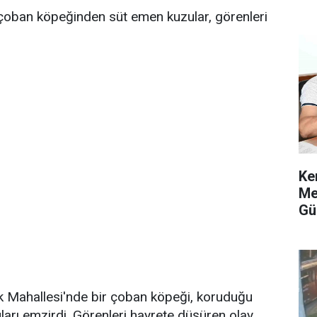
r çoban köpeğinden süt emen kuzular, görenleri
Ke
Me
Gü
Alı
lık Mahallesi'nde bir çoban köpeği, koruduğu
arı emzirdi. Görenleri hayrete düşüren olay,