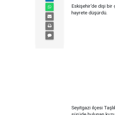
Eskişehir'de dişi bi
hayrete düşürdü.
Seyitgazi ilçesi Taş
sürüde bulunan kuzul