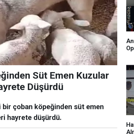
An
Op
ğinden Süt Emen Kuzular
ayrete Düşürdü
şi bir çoban köpeğinden süt emen
eri hayrete düşürdü.
Ha
Al