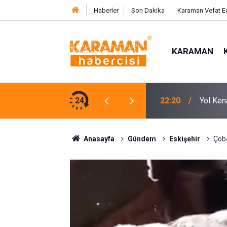
Haberler
Son Dakika
Karaman Vefat E
KARAMAN
 Almayınca Anlaşıldı
24
22:20
Yol Ken
Anasayfa
Gündem
Eskişehir
Çoba