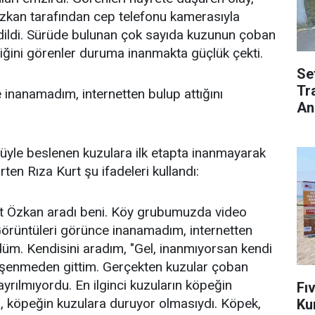
zkan tarafından cep telefonu kamerasıyla
dildi. Sürüde bulunan çok sayıda kuzunun çoban
ğini görenler duruma inanmakta güçlük çekti.
Se
Tr
 inanamadım, internetten bulup attığını
An
üyle beslenen kuzulara ilk etapta inanmayarak
ten Rıza Kurt şu ifadeleri kullandı:
Özkan aradı beni. Köy grubumuzda video
Görüntüleri görünce inanamadım, internetten
düm. Kendisini aradım, "Gel, inanmıyorsan kendi
Üşenmeden gittim. Gerçekten kuzular çoban
yrılmıyordu. En ilginci kuzuların köpeğin
Fı
, köpeğin kuzulara duruyor olmasıydı. Köpek,
Ku