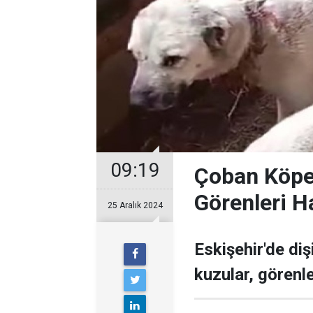
09:19
Çoban Köpe
Görenleri H
25 Aralık 2024
Eskişehir'de di
kuzular, görenl