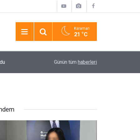
Karaman
21 °C
ndu
20:26
Şantiye Alanındaki Konteynerlerde Yangın
Günün tüm
haberleri
ndem