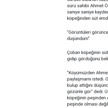
sürü sahibi Ahmet Ö
saniye saniye kayde
köpeğinden süt emdi
"Görüntüleri görünce
düşündüm"
Çoban köpeğinin süt
gidip gördüğünü belir
"Köyümüzden Ahmet 
paylaşmamı istedi. 
bulup attığını düşün
gözünle gör" dedi. 
köpeğinin peşinden a
peşinde olması değil