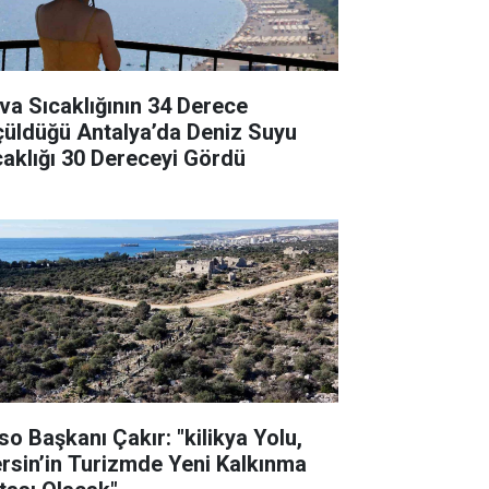
va Sıcaklığının 34 Derece
çüldüğü Antalya’da Deniz Suyu
caklığı 30 Dereceyi Gördü
so Başkanı Çakır: "kilikya Yolu,
rsin’in Turizmde Yeni Kalkınma