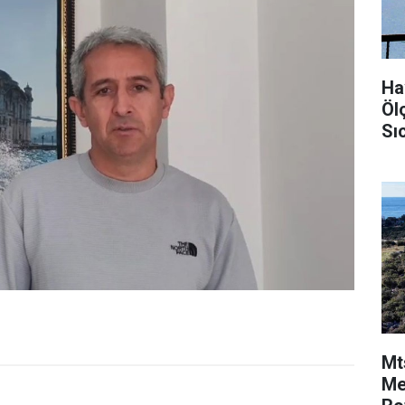
Ha
Öl
Sı
Mt
Me