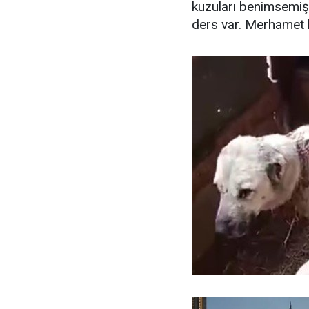
kuzuları benimsemişt
ders var. Merhamet b