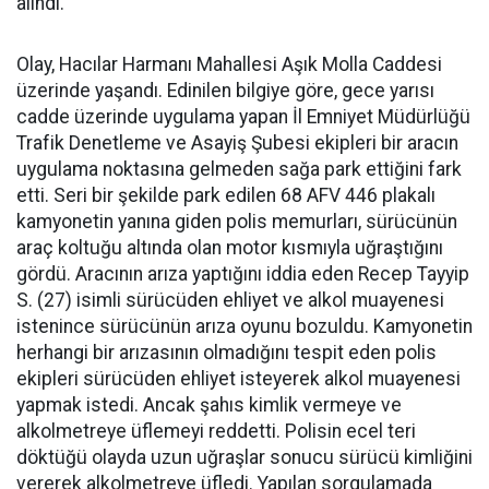
alındı.
Olay, Hacılar Harmanı Mahallesi Aşık Molla Caddesi
üzerinde yaşandı. Edinilen bilgiye göre, gece yarısı
cadde üzerinde uygulama yapan İl Emniyet Müdürlüğü
Trafik Denetleme ve Asayiş Şubesi ekipleri bir aracın
uygulama noktasına gelmeden sağa park ettiğini fark
etti. Seri bir şekilde park edilen 68 AFV 446 plakalı
kamyonetin yanına giden polis memurları, sürücünün
araç koltuğu altında olan motor kısmıyla uğraştığını
gördü. Aracının arıza yaptığını iddia eden Recep Tayyip
S. (27) isimli sürücüden ehliyet ve alkol muayenesi
istenince sürücünün arıza oyunu bozuldu. Kamyonetin
herhangi bir arızasının olmadığını tespit eden polis
ekipleri sürücüden ehliyet isteyerek alkol muayenesi
yapmak istedi. Ancak şahıs kimlik vermeye ve
alkolmetreye üflemeyi reddetti. Polisin ecel teri
döktüğü olayda uzun uğraşlar sonucu sürücü kimliğini
vererek alkolmetreye üfledi. Yapılan sorgulamada