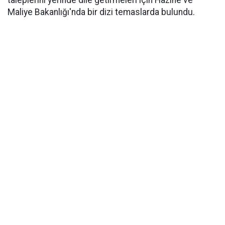
taleplerini yerinde dile getirmeleri için Hazine ve
Maliye Bakanlığı'nda bir dizi temaslarda bulundu.