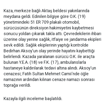
Kaza, merkeze bağlı Aktaş beldesi yakınlarında
meydana geldi. Edinilen bilgiye göre O.K. (19)
yönetimindeki 51 ER 709 plakalı otomobil,
sürücüsünün direksiyon hakimiyetini kaybetmesi
sonucu yoldan çıkarak takla attı. Çevredekilerin ihbarı
üzerine olay yerine sağlık, itfaiye ve jandarma ekipleri
sevk edildi. Sağlık ekiplerinin yaptığı kontrolde
Bedirhan Aksoy'un olay yerinde hayatını kaybettiği
belirlendi. Kazada yaralanan sürücü O.K. ile araçta
bulunan Y.E.A. (18) ve F.K. (17), ambulanslarla
hastaneye kaldırılarak tedavi altına alındı. Aksoy'un
cenazesi; Fatih Sultan Mehmet Camii'nde öğle
namazının ardından kılınan cenaze namazı sonrası
toprağa verildi.
Kazayla ilgili inceleme başlatıldı.