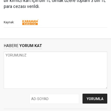
bir kırmızı kart için bin TL olmak üzere toplam 3 bin TL
para cezası verildi.
Kaynak:
HABERE
YORUM KAT