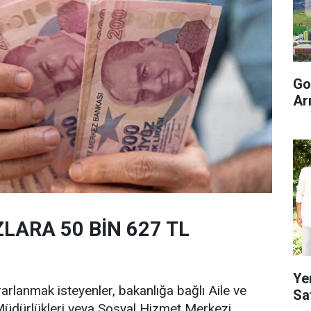
Go
Ar
LARA 50 BİN 627 TL
Ye
rlanmak isteyenler, bakanlığa bağlı Aile ve
Sa
 Müdürlükleri veya Sosyal Hizmet Merkezi