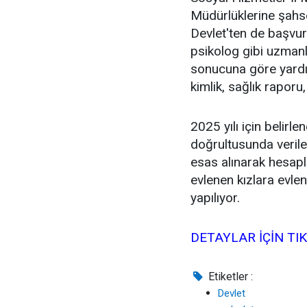
Müdürlüklerine şahs
Devlet'ten de başvur
psikolog gibi uzman
sonucuna göre yardım
kimlik, sağlık raporu,
2025 yılı için belirl
doğrultusunda veril
esas alınarak hesap
evlenen kızlara evle
yapılıyor.
DETAYLAR İÇİN TI
Etiketler :
Devlet