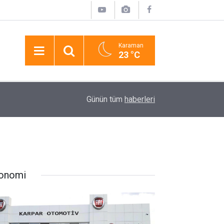
Karaman
23 °C
17:19
Lüks Otomobille Kar Maskeli Milyonluk Soygun
Günün tüm
haberleri
onomi