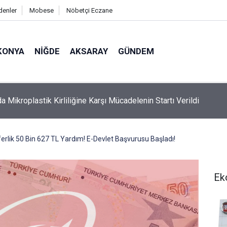
denler
Mobese
Nöbetçi Eczane
KONYA
NIĞDE
AKSARAY
GÜNDEM
 Ölü Bulunan Eyüp Can Davası Sürüyor
erlik 50 Bin 627 TL Yardım! E-Devlet Başvurusu Başladı!
Ek