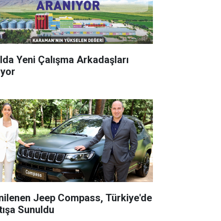
lda Yeni Çalışma Arkadaşları
ıyor
nilenen Jeep Compass, Türkiye'de
tışa Sunuldu