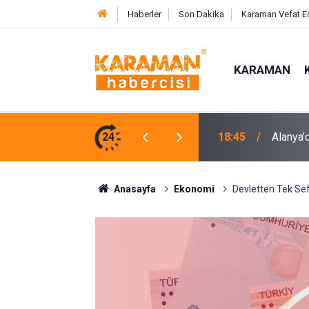
Haberler
Son Dakika
Karaman Vefat E
KARAMAN
e Karşı Mücadelenin Startı Verildi
24
17:58
Pasajda
Anasayfa
Ekonomi
Devletten Tek Sef