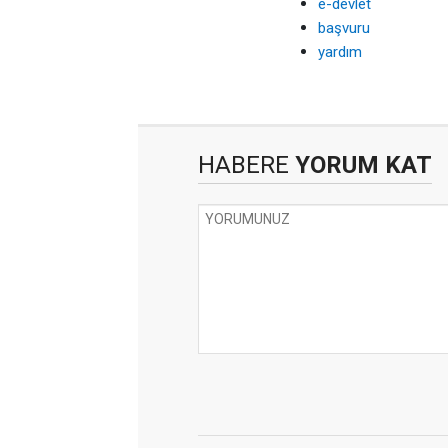
e-devlet
başvuru
yardım
HABERE
YORUM KAT