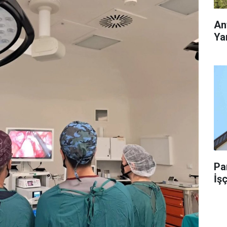
An
Yar
Pa
İşç