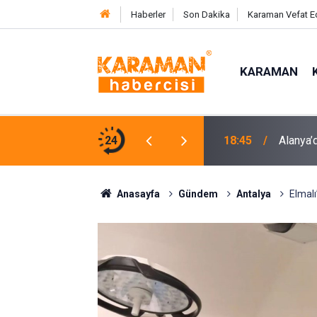
Haberler
Son Dakika
Karaman Vefat E
KARAMAN
en Çocuğa Nefes Kesen Kurtarma Operasyonu
24
18:45
Alanya’d
Anasayfa
Gündem
Antalya
Elmalı