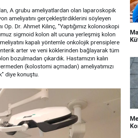
pılan, A grubu ameliyatlardan olan laparoskopik
on ameliyatını gerçekleştirdiklerini söyleyen
 Op. Dr. Ahmet Kılınç, "Yaptığımız kolonoskopi
Ma
muz sigmoid kolon alt ucuna yerleşmiş kolon
Kü
meliyatını kapalı yöntemle onkolojik prensiplere
nterik arter ve veni köklerinden bağlayarak tüm
olon bozulmadan çıkardık. Hastamızın kalın
 vermeden (kolostomi açmadan) ameliyatımızı
k" diye konuştu.
Me
Ko