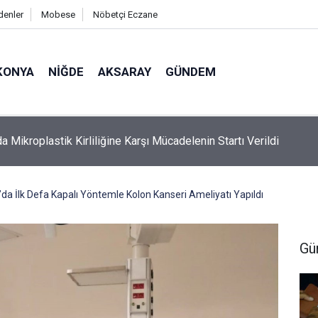
denler
Mobese
Nöbetçi Eczane
KONYA
NIĞDE
AKSARAY
GÜNDEM
a Mikroplastik Kirliliğine Karşı Mücadelenin Startı Verildi
’da İlk Defa Kapalı Yöntemle Kolon Kanseri Ameliyatı Yapıldı
Gü