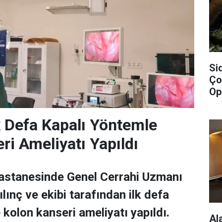
Si
Ço
Op
lk Defa Kapalı Yöntemle
ri Ameliyatı Yapıldı
Hastanesinde Genel Cerrahi Uzmanı
lınç ve ekibi tarafından ilk defa
 kolon kanseri ameliyatı yapıldı.
Al