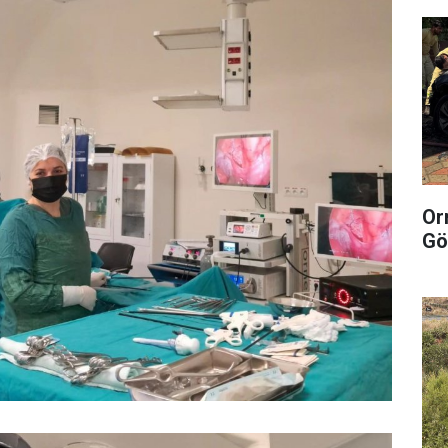
Or
Gö