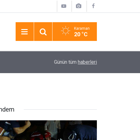
Karaman
20 °C
17:58
Pasajda Ölü Bulunan Eyüp Can Davası Sürüyor
Günün tüm
haberleri
ndem