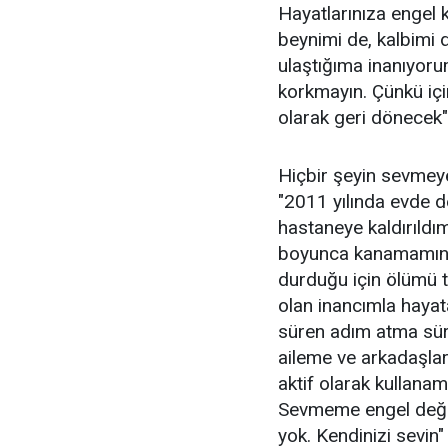
Hayatlarınıza engel
beynimi de, kalbimi 
ulaştığıma inanıyor
korkmayın. Çünkü içini
olarak geri dönecek"
Hiçbir şeyin sevmey
"2011 yılında evde d
hastaneye kaldırıldı
boyunca kanamamın d
durduğu için ölümü t
olan inancımla hayat
süren adım atma sür
aileme ve arkadaşla
aktif olarak kullana
Sevmeme engel değil.
yok. Kendinizi sevin" 