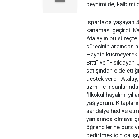
beynimi de, kalbimi 
Isparta'da yaşayan 4
kanaması geçirdi. K
Atalay'ın bu süreçte 
sürecinin ardından a
Hayata küsmeyerek 
Bitti" ve "Fısıldayan Ç
satışından elde ettiği
destek veren Atalay
azmi ile insanlarında
"İlkokul hayalimi yı
yaşıyorum. Kitaplarım
sandalye hediye etme
yanlarında olmaya ç
öğrencilerine burs 
dedirtmek için çalış