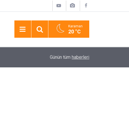
Karaman
20 °C
23:14
Konya’da Taşlı Bıçaklı Kavga: 4 Yaralı
Günün tüm
haberleri