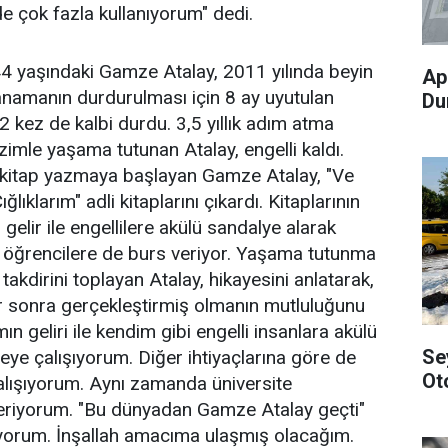
de çok fazla kullanıyorum" dedi.
4 yaşındaki Gamze Atalay, 2011 yılında beyin
Ap
anamanın durdurulması için 8 ay uyutulan
Du
2 kez de kalbi durdu. 3,5 yıllık adım atma
zimle yaşama tutunan Atalay, engelli kaldı.
kitap yazmaya başlayan Gamze Atalay, "Ve
ığlıklarım" adli kitaplarını çıkardı. Kitaplarının
 gelir ile engellilere akülü sandalye alarak
; öğrencilere de burs veriyor. Yaşama tutunma
 takdirini toplayan Atalay, hikayesini anlatarak,
llar sonra gerçekleştirmiş olmanın mutluluğunu
ın geliri ile kendim gibi engelli insanlara akülü
Se
ye çalışıyorum. Diğer ihtiyaçlarına göre de
Ot
alışıyorum. Aynı zamanda üniversite
veriyorum. "Bu dünyadan Gamze Atalay geçti"
ıyorum. İnşallah amacıma ulaşmış olacağım.