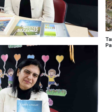
Ta
Pa