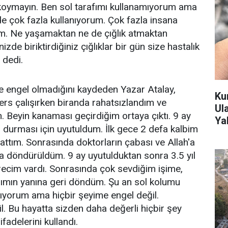
 koymayın. Ben sol tarafımı kullanamıyorum ama
de çok fazla kullanıyorum. Çok fazla insana
um. Ne yaşamaktan ne de çığlık atmaktan
zde biriktirdiğiniz çığlıklar bir gün size hastalık
 dedi.
e engel olmadığını kaydeden Yazar Atalay,
Ku
ers çalışırken biranda rahatsızlandım ve
Ul
m. Beyin kanaması geçirdiğim ortaya çıktı. 9 ay
Yak
urması için uyutuldum. İlk gece 2 defa kalbim
attım. Sonrasında doktorların çabası ve Allah'a
a döndürüldüm. 9 ay uyutulduktan sonra 3.5 yıl
ecim vardı. Sonrasında çok sevdiğim işime,
rımın yanına geri döndüm. Şu an sol kolumu
mıyorum ama hiçbir şeyime engel değil.
 Bu hayatta sizden daha değerli hiçbir şey
ifadelerini kullandı.