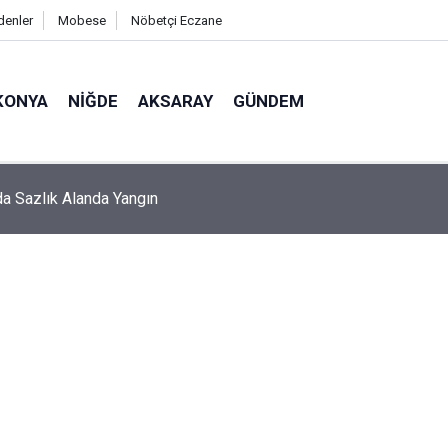
denler
Mobese
Nöbetçi Eczane
KONYA
NIĞDE
AKSARAY
GÜNDEM
da Sazlık Alanda Yangın