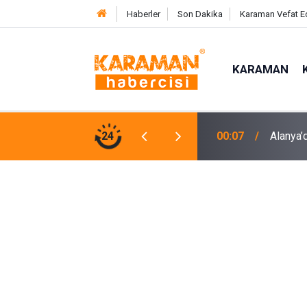
Haberler
Son Dakika
Karaman Vefat E
KARAMAN
 Yaralı
24
00:07
Alanya’