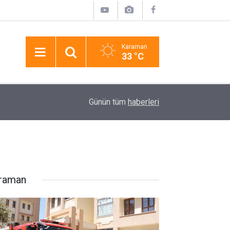
Karaman
33 °C
17:22
Tarsus’ta Kırsal Mahallelerin Yolları Parkeyle Ye
Günün tüm
haberleri
raman