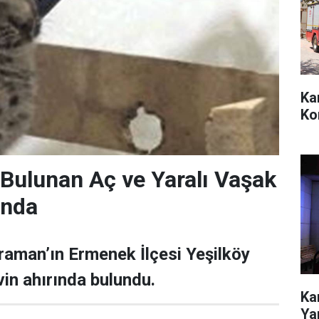
Ka
Ko
Bulunan Aç ve Yaralı Vaşak
ında
aman’ın Ermenek İlçesi Yeşilköy
vin ahırında bulundu.
Ka
Yar