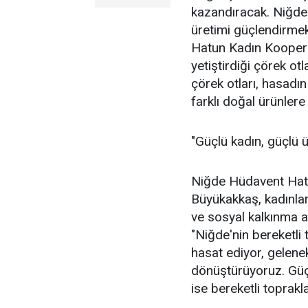
kazandıracak. Niğde'
üretimi güçlendirme
Hatun Kadın Kooperat
yetiştirdiği çörek ot
çörek otları, hasadı
farklı doğal ürünler
"Güçlü kadın, güçlü 
Niğde Hüdavent Hat
Büyükakkaş, kadınla
ve sosyal kalkınma 
"Niğde'nin bereketli 
hasat ediyor, gelene
dönüştürüyoruz. Güçl
ise bereketli toprakl