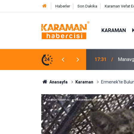
Haberler
Son Dakika
Karaman Vefat E
KARAMAN
a 75 Dönümlük Yaşam Alanı
24
17:27
Beyşehi
Anasayfa
Karaman
Ermenek’te Bulun