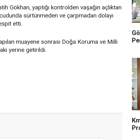
ih Gökhan, yaptığı kontrolden vaşağın açlıktan
 vücudunda sürtünmeden ve çarpmadan dolayı
spit etti.
Gö
Pe
apılan muayene sonrası Doğa Koruma ve Milli
ki yerine getirildi.
Km
Pr