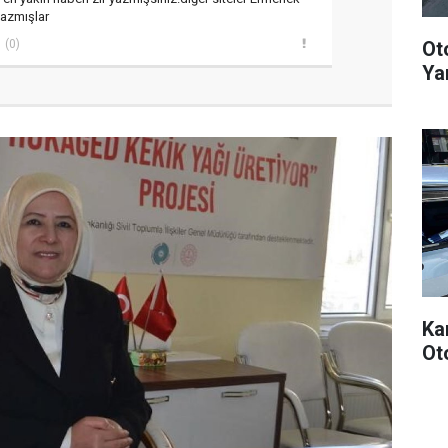
 yazmışlar
Oto
(0)
Yar
Ka
Ot