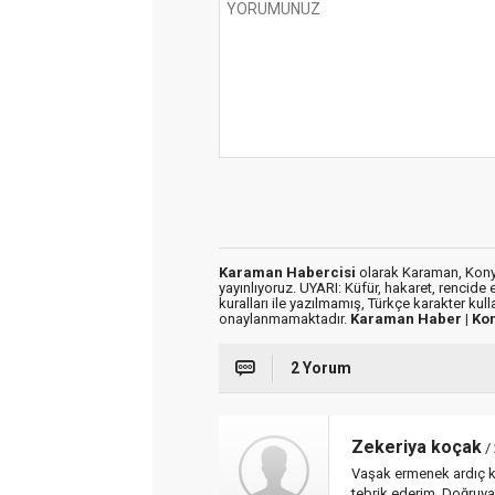
Karaman Habercisi
olarak Karaman, Konya
yayınlıyoruz. UYARI: Küfür, hakaret, rencide e
kuralları ile yazılmamış, Türkçe karakter kul
onaylanmamaktadır.
Karaman Haber |
Ko
2 Yorum
Zekeriya koçak
/
Vaşak ermenek ardıç k
tebrik ederim. Doğruya