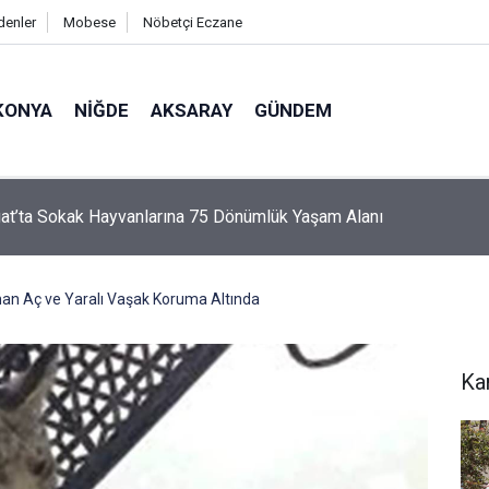
denler
Mobese
Nöbetçi Eczane
KONYA
NIĞDE
AKSARAY
GÜNDEM
r’de Arılı Kovanlar Tek Tek Sayılıyor
an Aç ve Yaralı Vaşak Koruma Altında
Ka