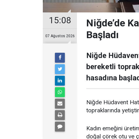
15:08
Niğde’de Ka
Başladı
07 Ağustos 2026
Niğde Hüdavent
bereketli toprak
hasadına başlad
Niğde Hüdavent Hatun
topraklarında yetişti
Kadın emeğini üretim
doğal çörek otu ve 