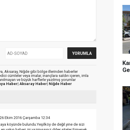
Ka
Ge
, Aksaray, Niğde gibi bölge illerinden haberler
dici cümleler veya imalar, inançlara saldırı içeren, imla
lanılmayan ve büyük harflerle yazılmış yorumlar
nya Haber|
Aksaray Haber|
Niğde Haber
 26 Ekim 2016 Çarşamba 12:34
aya köyünde bulundu.Yeşilköy de değil.yine de sizi
 en yakın haberi zir yazmışsınız.diğer siteler Ermenek