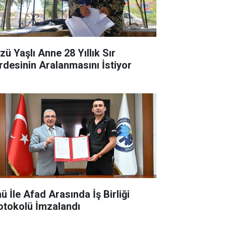
zü Yaşlı Anne 28 Yıllık Sır
rdesinin Aralanmasını İstiyor
ü İle Afad Arasında İş Birliği
otokolü İmzalandı