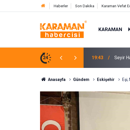
Haberler
Son Dakika
Karaman Vefat E
KARAMAN
Kumsald
lan Otomobildeki 4 Kişi Yaralandı
24
17:31
Etti
Anasayfa
Gündem
Eskişehir
Eşi,