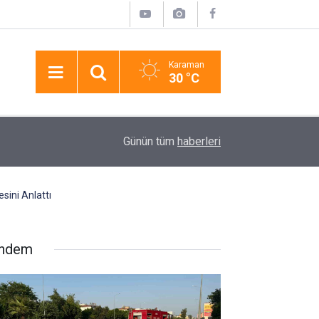
Karaman
30 °C
elef
17:31
Manavgat’ta Sokak Hayvanlarına 75 Dönümlük Y
Günün tüm
haberleri
ini Anlattı
ndem