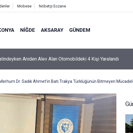
denler
Mobese
Nöbetçi Eczane
KONYA
NIĞDE
AKSARAY
GÜNDEM
a Yakılan Ateş Denize Ulaşmaya Çalışan Yavru Carettayı Yakıp T
 Merhum Dr. Sadık Ahmet’in Batı Trakya Türklüğünün Bitmeyen Mücadeles
Gü