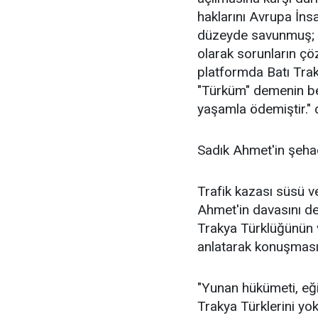
haklarını Avrupa İns
düzeyde savunmuş; Tür
olarak sorunların ç
platformda Batı Trak
"Türküm" demenin bed
yaşamla ödemiştir." 
Sadık Ahmet'in şeha
Trafik kazası süsü v
Ahmet'in davasını de
Trakya Türklüğünün v
anlatarak konuşmasın
"Yunan hükümeti, eği
Trakya Türklerini yok