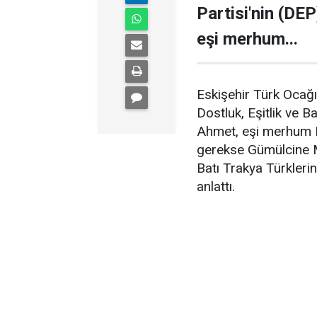
Partisi'nin (DE
eşi merhum...
Eskişehir Türk Ocağ
Dostluk, Eşitlik ve B
Ahmet, eşi merhum D
gerekse Gümülcine M
Batı Trakya Türkleri
anlattı.