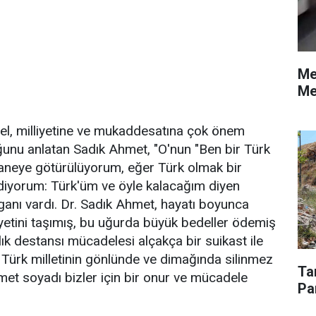
Me
Me
l, milliyetine ve mukaddesatına çok önem
ğunu anlatan Sadık Ahmet, "O'nun "Ben bir Türk
aneye götürülüyorum, eğer Türk olmak bir
diyorum: Türk'üm ve öyle kalacağım diyen
loganı vardı. Dr. Sadık Ahmet, hayatı boyunca
etini taşımış, bu uğurda büyük bedeller ödemiş
llık destansı mücadelesi alçakça bir suikast ile
Türk milletinin gönlünde ve dimağında silinmez
Ta
hmet soyadı bizler için bir onur ve mücadele
Pa