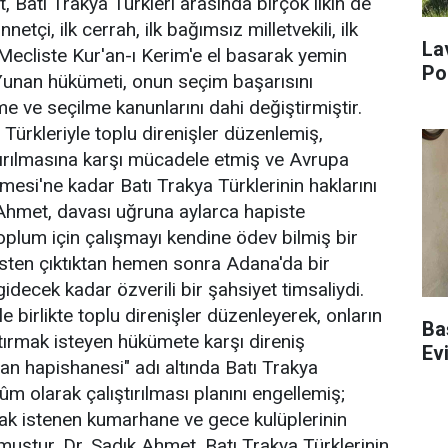
, Batı Trakya Türkleri arasında birçok ilkin de
nnetçi, ilk cerrah, ilk bağımsız milletvekili, ilk
La
 Mecliste Kur'an-ı Kerim'e el basarak yemin
Po
. Yunan hükümeti, onun seçim başarısını
e ve seçilme kanunlarını dahi değiştirmiştir.
Türkleriyle toplu direnişler düzenlemiş,
tırılmasına karşı mücadele etmiş ve Avrupa
esi'ne kadar Batı Trakya Türklerinin haklarını
k Ahmet, davası uğruna aylarca hapiste
plum için çalışmayı kendine ödev bilmiş bir
sten çıktıktan hemen sonra Adana'da bir
decek kadar özverili bir şahsiyet timsaliydi.
le birlikte toplu direnişler düzenleyerek, onların
Ba
tırmak isteyen hükümete karşı direniş
Ev
lan hapishanesi" adı altında Batı Trakya
ûm olarak çalıştırılması planını engellemiş;
ak istenen kumarhane ve gece kulüplerinin
muştur. Dr. Sadık Ahmet, Batı Trakya Türklerinin