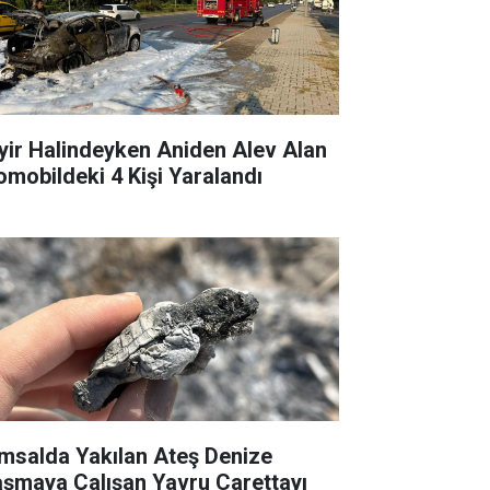
yir Halindeyken Aniden Alev Alan
omobildeki 4 Kişi Yaralandı
msalda Yakılan Ateş Denize
aşmaya Çalışan Yavru Carettayı