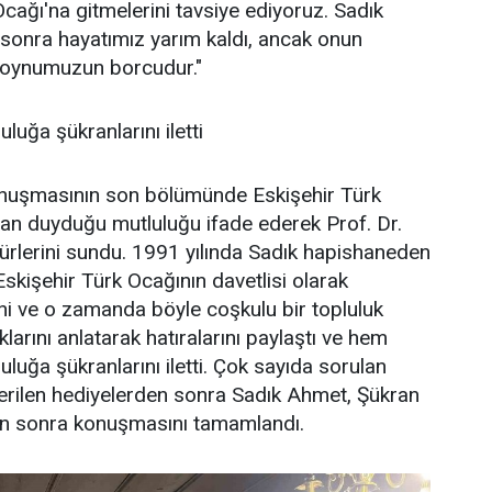
cağı'na gitmelerini tavsiye ediyoruz. Sadık
sonra hayatımız yarım kaldı, ancak onun
boynumuzun borcudur."
luğa şükranlarını iletti
onuşmasının son bölümünde Eskişehir Türk
n duyduğu mutluluğu ifade ederek Prof. Dr.
ürlerini sundu. 1991 yılında Sadık hapishaneden
Eskişehir Türk Ocağının davetlisi olarak
rini ve o zamanda böyle coşkulu bir topluluk
klarını anlatarak hatıralarını paylaştı ve hem
luğa şükranlarını iletti. Çok sayıda sorulan
ı verilen hediyelerden sonra Sadık Ahmet, Şükran
en sonra konuşmasını tamamlandı.