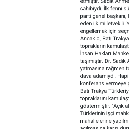
etmiştir. Sadık Ahmet
sahibiydi. İlk fenni sü
parti genel başkanı,
eden ilk milletvekili
engellemek için seçm
Ancak o, Batı Trakya 
toprakların kamulaş
İnsan Hakları Mahkem
taşımıştır. Dr. Sadı
yatmasına rağmen to
dava adamıydı. Hapi
konferans vermeye gi
Batı Trakya Türkleriy
topraklarını kamulaş
göstermiştir. "Açık a
Türklerinin işçi mahk
mahallelerine yapılm
açılmasına karşı dur