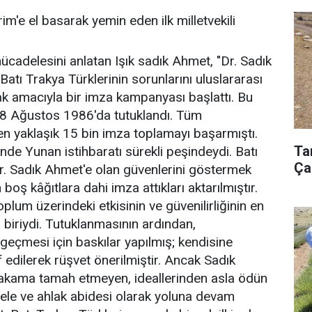
im'e el basarak yemin eden ilk milletvekili
ücadelesini anlatan Işık sadık Ahmet, "Dr. Sadık
atı Trakya Türklerinin sorunlarını uluslararası
amacıyla bir imza kampanyası başlattı. Bu
8 Ağustos 1986'da tutuklandı. Tüm
n yaklaşık 15 bin imza toplamayı başarmıştı.
Ta
de Yunan istihbaratı sürekli peşindeydi. Batı
Ça
Dr. Sadık Ahmet'e olan güvenlerini göstermek
boş kâğıtlara dahi imza attıkları aktarılmıştır.
plum üzerindeki etkisinin ve güvenilirliğinin en
biriydi. Tutuklanmasının ardından,
eçmesi için baskılar yapılmış; kendisine
 edilerek rüşvet önerilmiştir. Ancak Sadık
kama tamah etmeyen, ideallerinden asla ödün
le ve ahlak abidesi olarak yoluna devam