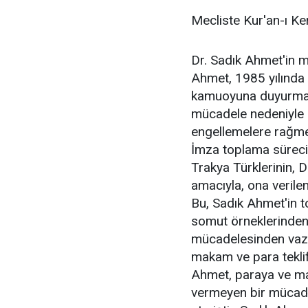
Mecliste Kur'an-ı Ker
Dr. Sadık Ahmet'in m
Ahmet, 1985 yılında B
kamuoyuna duyurmak 
mücadele nedeniyle 
engellemelere rağme
İmza toplama sürecin
Trakya Türklerinin, 
amacıyla, ona verilen 
Bu, Sadık Ahmet'in to
somut örneklerinden 
mücadelesinden vazg
makam ve para teklif
Ahmet, paraya ve ma
vermeyen bir mücade