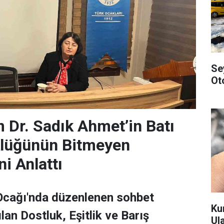
Se
Ot
 Dr. Sadık Ahmet’in Batı
klüğünün Bitmeyen
i Anlattı
 Ocağı'nda düzenlenen sohbet
Ku
lan Dostluk, Eşitlik ve Barış
Ul