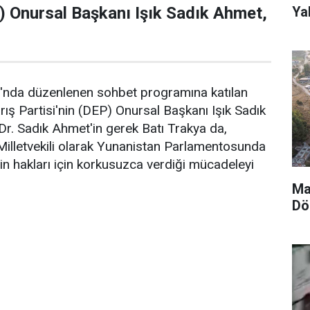
Yak
P) Onursal Başkanı Işık Sadık Ahmet,
ı'nda düzenlenen sohbet programına katılan
arış Partisi'nin (DEP) Onursal Başkanı Işık Sadık
r. Sadık Ahmet'in gerek Batı Trakya da,
illetvekili olarak Yunanistan Parlamentosunda
nin hakları için korkusuzca verdiği mücadeleyi
Ma
Dö