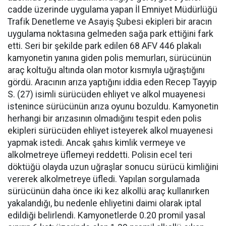
cadde üzerinde uygulama yapan İl Emniyet Müdürlüğü
Trafik Denetleme ve Asayiş Şubesi ekipleri bir aracın
uygulama noktasına gelmeden sağa park ettiğini fark
etti. Seri bir şekilde park edilen 68 AFV 446 plakalı
kamyonetin yanına giden polis memurları, sürücünün
araç koltuğu altında olan motor kısmıyla uğraştığını
gördü. Aracının arıza yaptığını iddia eden Recep Tayyip
S. (27) isimli sürücüden ehliyet ve alkol muayenesi
istenince sürücünün arıza oyunu bozuldu. Kamyonetin
herhangi bir arızasının olmadığını tespit eden polis
ekipleri sürücüden ehliyet isteyerek alkol muayenesi
yapmak istedi. Ancak şahıs kimlik vermeye ve
alkolmetreye üflemeyi reddetti. Polisin ecel teri
döktüğü olayda uzun uğraşlar sonucu sürücü kimliğini
vererek alkolmetreye üfledi. Yapılan sorgulamada
sürücünün daha önce iki kez alkollü araç kullanırken
yakalandığı, bu nedenle ehliyetini daimi olarak iptal
edildiği belirlendi. Kamyonetlerde 0.20 promil yasal