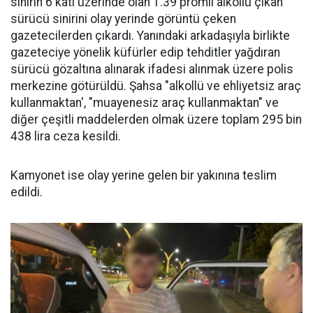
sınırın 6 katı üzerinde olan 1.39 promil alkollü çıkan
sürücü sinirini olay yerinde görüntü çeken
gazetecilerden çıkardı. Yanındaki arkadaşıyla birlikte
gazeteciye yönelik küfürler edip tehditler yağdıran
sürücü gözaltına alınarak ifadesi alınmak üzere polis
merkezine götürüldü. Şahsa "alkollü ve ehliyetsiz araç
kullanmaktan', "muayenesiz araç kullanmaktan" ve
diğer çeşitli maddelerden olmak üzere toplam 295 bin
438 lira ceza kesildi.
Kamyonet ise olay yerine gelen bir yakınına teslim
edildi.