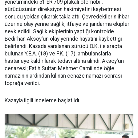
yönetimindeki 51 ER 709 plakalı otomobil,
sürücüsünün direksiyon hakimiyetini kaybetmesi
sonucu yoldan çıkarak takla attı. Çevredekilerin ihbarı
üzerine olay yerine sağlık, itfaiye ve jandarma ekipleri
sevk edildi. Sağlık ekiplerinin yaptığı kontrolde
Bedirhan Aksoy'un olay yerinde hayatını kaybettiği
belirlendi. Kazada yaralanan sürücü O.K. ile araçta
bulunan Y.E.A. (18) ve F.K. (17), ambulanslarla
hastaneye kaldırılarak tedavi altına alındı. Aksoy'un
cenazesi; Fatih Sultan Mehmet Camii'nde öğle
namazının ardından kılınan cenaze namazı sonrası
toprağa verildi.
Kazayla ilgili inceleme başlatıldı.