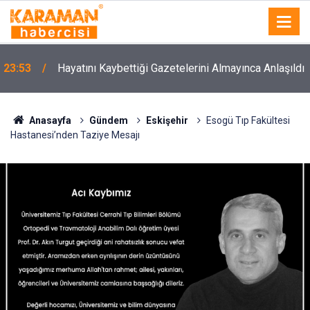
23:53
Hayatını Kaybettiği Gazetelerini Almayınca Anlaşıldı
Anasayfa
Gündem
Eskişehir
Esogü Tıp Fakültesi
Hastanesi’nden Taziye Mesajı