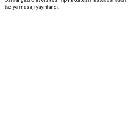
Osmangazi Üniversitesi Tıp Fakültesi Hastanesi'nden
taziye mesajı yayınlandı.