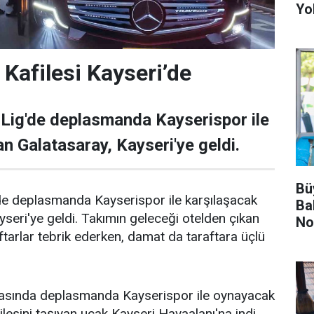
Yo
 Kafilesi Kayseri’de
Lig'de deplasmanda Kayserispor ile
an Galatasaray, Kayseri'ye geldi.
Bü
de deplasmanda Kayserispor ile karşılaşacak
Ba
yseri'ye geldi. Takımın geleceği otelden çıkan
No
ftarlar tebrik ederken, damat da taraftara üçlü
ftasında deplasmanda Kayserispor ile oynayacak
lesini taşıyan uçak Kayseri Havaalanı'na indi.