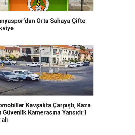
anyaspor’dan Orta Sahaya Çifte
kviye
omobiller Kavşakta Çarpıştı, Kaza
ı Güvenlik Kamerasına Yansıdı:1
alı