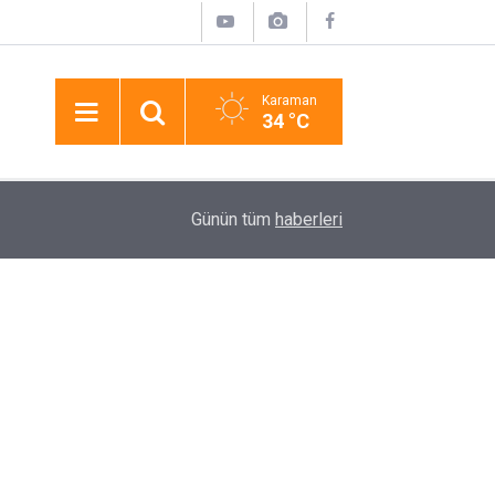
Karaman
34 °C
tası
14:45
Anadolu Dostluk Rallisi Niğde’ye Geliyor
Günün tüm
haberleri