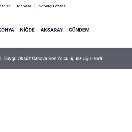
denler
Mobese
Nöbetçi Eczane
KONYA
NIĞDE
AKSARAY
GÜNDEM
hir İştiraki Ekdağ Düden Balık Çarşısı, Balıkseverlerin Uğrak Nok