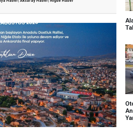
nya Haber|
Aksaray Haber|
Niğde Haber
Al
Ta
Ot
An
Yar