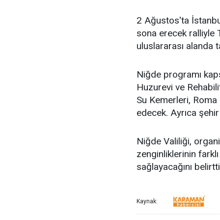
2 Ağustos'ta İstanb
sona erecek ralliyle T
uluslararası alanda t
Niğde programı kaps
Huzurevi ve Rehabil
Su Kemerleri, Roma 
edecek. Ayrıca şehir
Niğde Valiliği, organ
zenginliklerinin farkl
sağlayacağını belirtti
Kaynak: