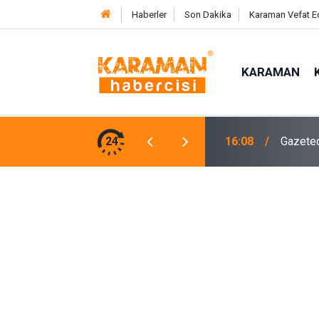
Haberler
Son Dakika
Karaman Vefat E
KARAMAN
Büyükşe
on Yolculuğuna Uğurlandı
24
15:08
Oldu