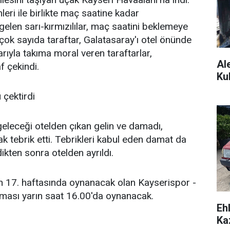
eri ile birlikte maç saatine kadar
gelen sarı-kırmızılılar, maç saatini beklemeye
çok sayıda taraftar, Galatasaray'ı otel önünde
arıyla takıma moral veren taraftarlar,
Al
f çekindi.
Ku
 çektirdi
eleceği otelden çıkan gelin ve damadı,
rak tebrik etti. Tebrikleri kabul eden damat da
dikten sonra otelden ayrıldı.
n 17. haftasında oynanacak olan Kayserispor -
şması yarın saat 16.00'da oynanacak.
Eh
Ka