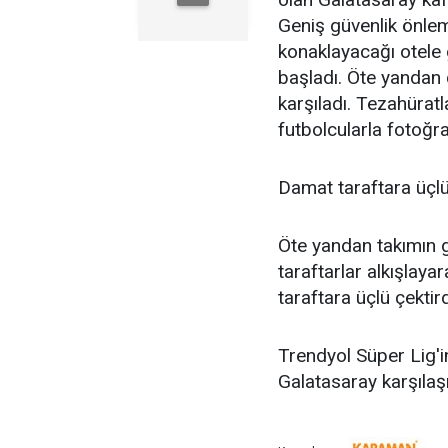
Geniş güvenlik önleml
konaklayacağı otele 
başladı. Öte yandan 
karşıladı. Tezahüratl
futbolcularla fotoğra
Damat taraftara üçlü
Öte yandan takımın g
taraftarlar alkışlaya
taraftara üçlü çektir
Trendyol Süper Lig'i
Galatasaray karşıla