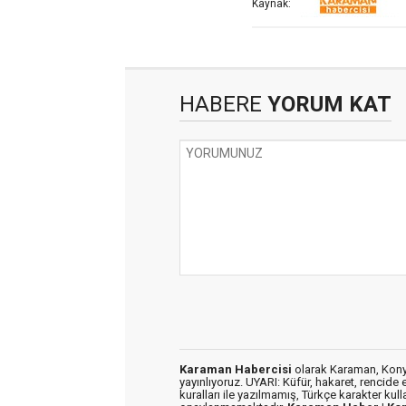
Kaynak:
HABERE
YORUM KAT
Karaman Habercisi
olarak Karaman, Konya
yayınlıyoruz. UYARI: Küfür, hakaret, rencide e
kuralları ile yazılmamış, Türkçe karakter kul