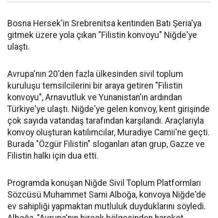
Bosna Hersek'in Srebrenitsa kentinden Batı Şeria'ya
gitmek üzere yola çıkan "Filistin konvoyu" Niğde'ye
ulaştı.
Avrupa'nın 20'den fazla ülkesinden sivil toplum
kuruluşu temsilcilerini bir araya getiren "Filistin
konvoyu", Arnavutluk ve Yunanistan'ın ardından
Türkiye'ye ulaştı. Niğde'ye gelen konvoy, kent girişinde
çok sayıda vatandaş tarafından karşılandı. Araçlarıyla
konvoy oluşturan katılımcılar, Muradiye Camii'ne geçti.
Burada "Özgür Filistin" sloganları atan grup, Gazze ve
Filistin halkı için dua etti.
Programda konuşan Niğde Sivil Toplum Platformları
Sözcüsü Muhammet Sami Alboğa, konvoya Niğde'de
ev sahipliği yapmaktan mutluluk duyduklarını söyledi.
Alboğa, "Avrupa'nın birçok bölgesinden hareket