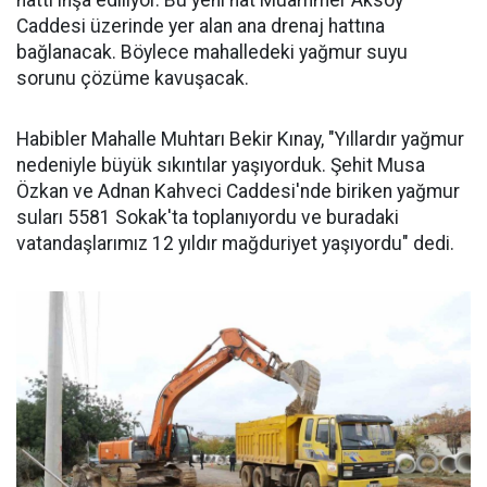
hattı inşa ediliyor. Bu yeni hat Muammer Aksoy
Caddesi üzerinde yer alan ana drenaj hattına
bağlanacak. Böylece mahalledeki yağmur suyu
sorunu çözüme kavuşacak.
Habibler Mahalle Muhtarı Bekir Kınay, "Yıllardır yağmur
nedeniyle büyük sıkıntılar yaşıyorduk. Şehit Musa
Özkan ve Adnan Kahveci Caddesi'nde biriken yağmur
suları 5581 Sokak'ta toplanıyordu ve buradaki
vatandaşlarımız 12 yıldır mağduriyet yaşıyordu" dedi.