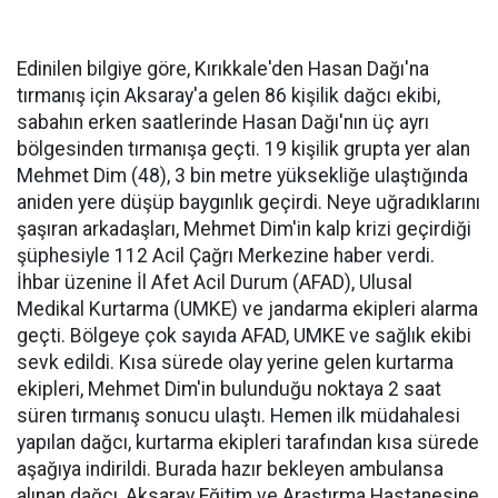
Edinilen bilgiye göre, Kırıkkale'den Hasan Dağı'na
tırmanış için Aksaray'a gelen 86 kişilik dağcı ekibi,
sabahın erken saatlerinde Hasan Dağı'nın üç ayrı
bölgesinden tırmanışa geçti. 19 kişilik grupta yer alan
Mehmet Dim (48), 3 bin metre yüksekliğe ulaştığında
aniden yere düşüp baygınlık geçirdi. Neye uğradıklarını
şaşıran arkadaşları, Mehmet Dim'in kalp krizi geçirdiği
şüphesiyle 112 Acil Çağrı Merkezine haber verdi.
İhbar üzenine İl Afet Acil Durum (AFAD), Ulusal
Medikal Kurtarma (UMKE) ve jandarma ekipleri alarma
geçti. Bölgeye çok sayıda AFAD, UMKE ve sağlık ekibi
sevk edildi. Kısa sürede olay yerine gelen kurtarma
ekipleri, Mehmet Dim'in bulunduğu noktaya 2 saat
süren tırmanış sonucu ulaştı. Hemen ilk müdahalesi
yapılan dağcı, kurtarma ekipleri tarafından kısa sürede
aşağıya indirildi. Burada hazır bekleyen ambulansa
alınan dağcı, Aksaray Eğitim ve Araştırma Hastanesine