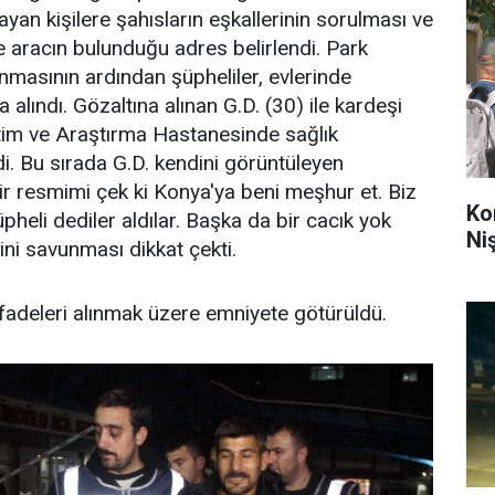
layan kişilere şahısların eşkallerinin sorulması ve
te aracın bulunduğu adres belirlendi. Park
unmasının ardından şüpheliler, evlerinde
 alındı. Gözaltına alınan G.D. (30) ile kardeşi
tim ve Araştırma Hastanesinde sağlık
di. Bu sırada G.D. kendini görüntüleyen
bir resmimi çek ki Konya'ya beni meşhur et. Biz
Ko
pheli dediler aldılar. Başka da bir cacık yok
Ni
ini savunması dikkat çekti.
fadeleri alınmak üzere emniyete götürüldü.