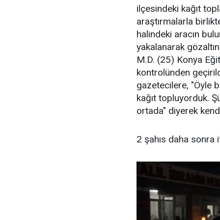
ilçesindeki kağıt top
araştırmalarla birlik
halindeki aracın bul
yakalanarak gözaltına
M.D. (25) Konya Eği
kontrolünden geçiril
gazetecilere, "Öyle 
kağıt topluyorduk. Şü
ortada" diyerek kend
2 şahıs daha sonra i