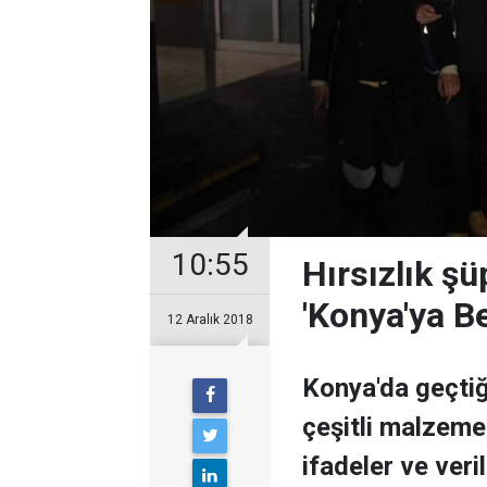
10:55
Hırsızlık ş
'Konya'ya B
12 Aralık 2018
Konya'da geçtiğ
çeşitli malzemel
ifadeler ve veri