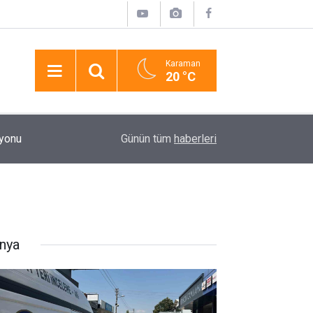
Karaman
20 °C
17:58
Pasajda Ölü Bulunan Eyüp Can Davası Sürüyor
Günün tüm
haberleri
nya