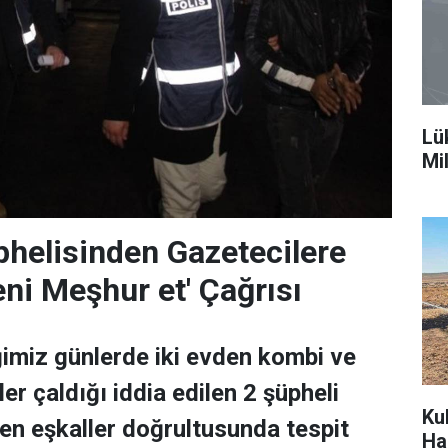
Lü
Mi
üphelisinden Gazetecilere
eni Meşhur et' Çağrısı
imiz günlerde iki evden kombi ve
er çaldığı iddia edilen 2 şüpheli
Ku
len eşkaller doğrultusunda tespit
Ha