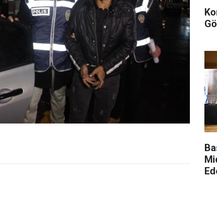
Ko
Gö
Ba
Mi
Ed
Ba