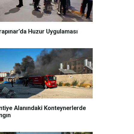
rapınar’da Huzur Uygulaması
ntiye Alanındaki Konteynerlerde
ngın