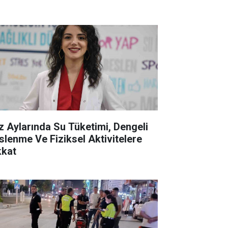
z Aylarında Su Tüketimi, Dengeli
slenme Ve Fiziksel Aktivitelere
kkat