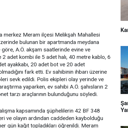
Ka
fta merkez Meram ilçesi Melikşah Mahallesi
üzerinde bulunan bir apartmanda meydana
ye göre, A.Ö. akşam saatlerinde evine ve
2 adet kombi ile 5 adet halı, 40 metre kablo, 6
det ayakkabı, 20 adet bot ve 20 adet
madığını fark etti. Ev sahibinin ihbarı üzerine
leri sevk edildi. Polis ekipleri olay yerinde ve
araştırma yaparken, ev sahibi A.Ö. şahısların 2
net tarzı araçlarının bulunduğunu söyledi.
Şa
Ya
çalışma kapsamında şüphelilerin 42 BF 348
kleri ve olayın ardından caddeden kaybolduğu
n her gün kağıt topladıkları öğrenildi. Meram