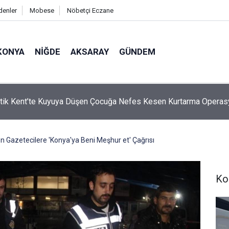
denler
Mobese
Nöbetçi Eczane
KONYA
NIĞDE
AKSARAY
GÜNDEM
a Mikroplastik Kirliliğine Karşı Mücadelenin Startı Verildi
en Gazetecilere 'Konya'ya Beni Meşhur et' Çağrısı
Ko