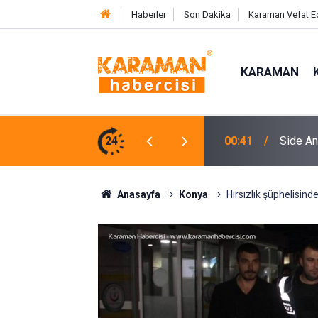
Haberler
Son Dakika
Karaman Vefat E
KARAMAN
en Çocuğa Nefes Kesen Kurtarma Operasyonu
24
18:45
Alanya’d
Anasayfa
Konya
Hırsızlık şüphelisind