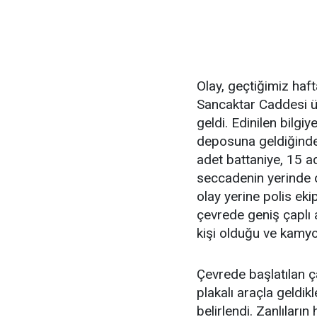
Olay, geçtiğimiz ha
Sancaktar Caddesi 
geldi. Edinilen bilgi
deposuna geldiğinde 
adet battaniye, 15 a
seccadenin yerinde ol
olay yerine polis ekip
çevrede geniş çaplı 
kişi olduğu ve kamyo
Çevrede başlatılan 
plakalı araçla geldi
belirlendi. Zanlıları