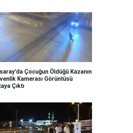
saray’da Çocuğun Öldüğü Kazanın
venlik Kamerası Görüntüsü
taya Çıktı