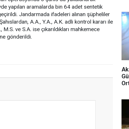
evde yapılan aramalarda bin 64 adet sentetik
eçirildi. Jandarmada ifadeleri alınan şüpheliler
Şahıslardan, A.A., Y.A., A.K. adli kontrol kararı ile
K., M.S. ve S.A. ise çıkarıldıkları mahkemece
ne gönderildi.
Ak
Gü
Or