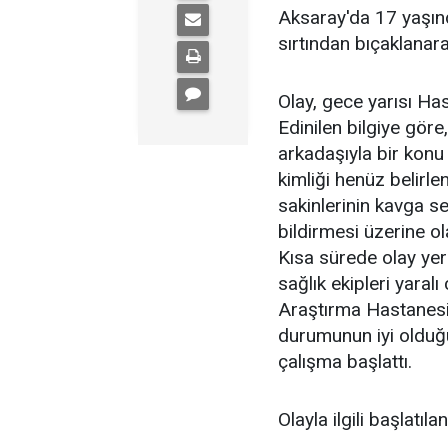
Aksaray'da 17 yaşınd
sırtından bıçaklanara
Olay, gece yarısı H
Edinilen bilgiye göre,
arkadaşıyla bir konu
kimliği henüz belirlen
sakinlerinin kavga s
bildirmesi üzerine ola
Kısa sürede olay yeri
sağlık ekipleri yara
Araştırma Hastanesin
durumunun iyi olduğu
çalışma başlattı.
Olayla ilgili başlatıl