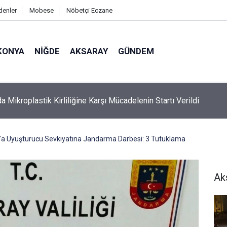
denler
Mobese
Nöbetçi Eczane
KONYA
NIĞDE
AKSARAY
GÜNDEM
 Ölü Bulunan Eyüp Can Davası Sürüyor
’a Uyuşturucu Sevkiyatına Jandarma Darbesi: 3 Tutuklama
Ak