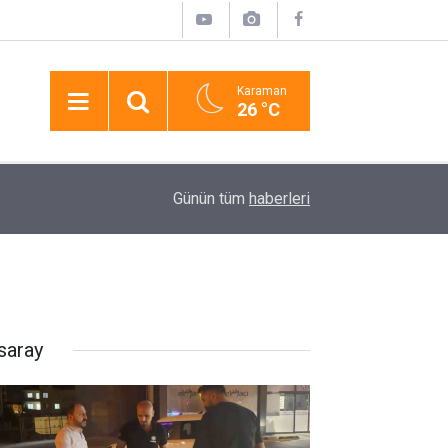
Karaman
26 °C
17:19
Lüks Otomobille Kar Maskeli Milyonluk Soygun
Günün tüm
haberleri
saray