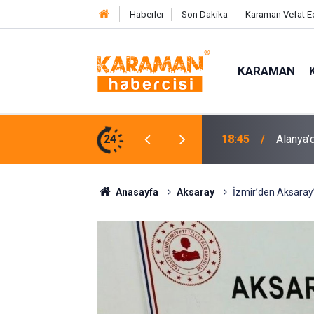
Haberler
Son Dakika
Karaman Vefat E
KARAMAN
e Karşı Mücadelenin Startı Verildi
24
17:58
Pasajda
Anasayfa
Aksaray
İzmir’den Aksaray