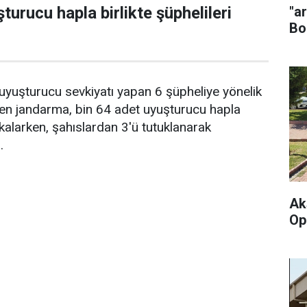
"a
turucu hapla birlikte şüphelileri
Bo
uyuşturucu sevkiyatı yapan 6 şüpheliye yönelik
n jandarma, bin 64 adet uyuşturucu hapla
yakalarken, şahıslardan 3'ü tutuklanarak
.
Ak
Op