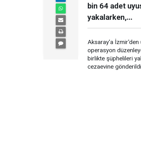
bin 64 adet uyuş
yakalarken,...
Aksaray'a İzmir'den 
operasyon düzenleye
birlikte şüphelileri 
cezaevine gönderildi