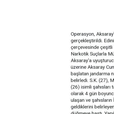
Operasyon, Aksaray'ı
gerçekleştirildi. Edi
çerçevesinde çeşitli
Narkotik Suçlarla Mü
Aksaray'a uyuşturucu 
üzerine Aksaray Cum
başlatan jandarma nark
belirledi. S.K. (27), 
(26) isimli şahısları 
olarak 4 gün boyunca t
ulaşan ve şahısların 
geldiklerini belirley
düğmeye bastı. Yapı