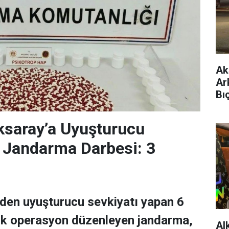
Ak
Ar
Bı
ksaray’a Uyuşturucu
 Jandarma Darbesi: 3
'den uyuşturucu sevkiyatı yapan 6
lik operasyon düzenleyen jandarma,
Al