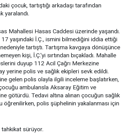
aki çocuk, tartıştığı arkadaşı tarafından
k yaralandı.
asas Mahallesi Hasas Caddesi üzerinde yaşandı.
 17 yaşındaki İ.Ç., ismini bilmediğini iddia ettiği
 nedeniyle tartıştı. Tartışma kavgaya dönüşünce
emeyen kişi, İ.Ç.'yi sırtından bıçakladı. Mahalle
eslerini duyup 112 Acil Çağrı Merkezine
y yerine polis ve sağlık ekipleri sevk edildi.
ne gelen polis olayla ilgili inceleme başlatırken,
lı çocuğu ambulansla Aksaray Eğitim ve
e götürdü. Tedavi altına alınan çocuğun sağlık
 öğrenilirken, polis şüphelinin yakalanması için
an tahkikat sürüyor.