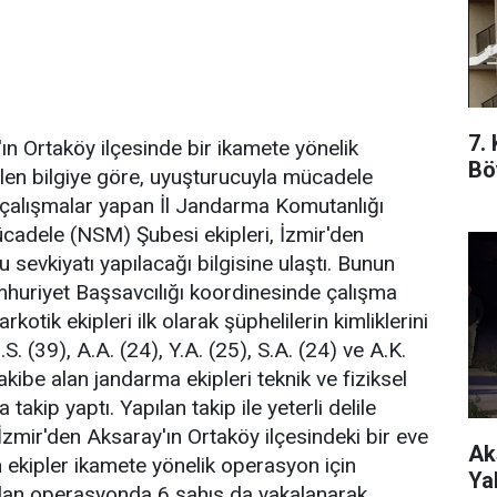
7.
n Ortaköy ilçesinde bir ikamete yönelik
Bö
nilen bilgiye göre, uyuşturucuyla mücadele
 çalışmalar yapan İl Jandarma Komutanlığı
cadele (NSM) Şubesi ekipleri, İzmir'den
sevkiyatı yapılacağı bilgisine ulaştı. Bunun
huriyet Başsavcılığı koordinesinde çalışma
otik ekipleri ilk olarak şüphelilerin kimliklerini
M.S. (39), A.A. (24), Y.A. (25), S.A. (24) ve A.K.
takibe alan jandarma ekipleri teknik ve fiziksel
akip yaptı. Yapılan takip ile yeterli delile
İzmir'den Aksaray'ın Ortaköy ilçesindeki bir eve
Ak
en ekipler ikamete yönelik operasyon için
Ya
lan operasyonda 6 şahıs da yakalanarak