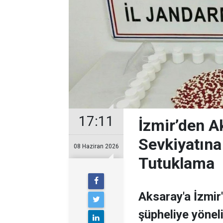
17:11
İzmir’den A
Sevkiyatına
08 Haziran 2026
Tutuklama
Aksaray'a İzmir
şüpheliye yöne