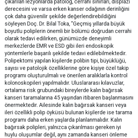
çıkarılan lezyonlarda patolog, cerrahi sınırları, displazi
derecesini ve varsa erken kanser odağının derinliğini
çok daha güvenilir şekilde değerlendirebildiğini
söyleyen Doç. Dr. Bilal Toka, "Geçmiş yıllarda büyük
boyutlu poliplerin önemli bir bölümü doğrudan cerrahi
olarak tedavi edilirken, günümüzde deneyimli
merkezlerde EMR ve ESD gibi ileri endoskopik
yöntemlerle başarılı şekilde tedavi edilebilmektedir.
Polipektomi yapılan kişilerde polibin tipi, büyüklüğü,
sayısı ve patolojik özelliklerine göre kişiye özel takip
programı oluşturulmalı ve önerilen aralıklarla kontrol
kolonoskopileri yapılmalıdır. Uluslararası kılavuzlar,
ortalama risk grubundaki bireylerde kalın bağırsak
kanseri taramalarına 45 yaşından itibaren başlanmasını
önermektedir. Ailesinde kalın bağırsak kanseri veya
ileri özellikli polip öyküsü bulunan kişilerde ise tarama
programı daha erken yaşlarda planlanmalıdır. Kalın
bağırsak polipleri, yalnızca çıkarılması gereken iyi
huylu oluşumlar değil, aynı zamanda kanseri önleme