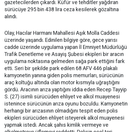
gazetecilerden çıkardı. Küfür ve tehditler yağdıran
sürücüye 295 bin 438 lira ceza kesilerek gözaltına
alındı.
Olay, Hacılar Harmanı Mahallesi Aşık Molla Caddesi
üzerinde yaşandı. Edinilen bilgiye göre, gece yarısı
cadde üzerinde uygulama yapan İl Emniyet Müdürlüğü
Trafik Denetleme ve Asayiş Şubesi ekipleri bir aracın
uygulama noktasına gelmeden sağa park ettiğini fark
etti. Seri bir şekilde park edilen 68 AFV 446 plakalı
kamyonetin yanına giden polis memurları, sürücünün
araç koltuğu altında olan motor kısmıyla uğraştığını
gördü. Aracının arıza yaptığını iddia eden Recep Tayyip
S. (27) isimli sürücüden ehliyet ve alkol muayenesi
istenince sürücünün arıza oyunu bozuldu. Kamyonetin
herhangi bir arızasının olmadığını tespit eden polis
ekipleri sürücüden ehliyet isteyerek alkol muayenesi
yapmak istedi. Ancak şahıs kimlik vermeye ve
alkolmetreye üflemeyi reddetti. Polisin ecel teri